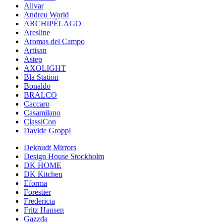
Alivar
Andreu World
ARCHIPÉLAGO
Aresline
Aromas del Campo
Artisan
Astep
AXOLIGHT
Bla Station
Bonaldo
BRALCO
Caccaro
Casamilano
ClassiCon
Davide Groppi
Deknudt Mirrors
Design House Stockholm
DK HOME
DK Kitchen
Eforma
Forestier
Fredericia
Fritz Hansen
Gazzda