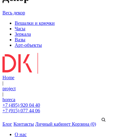
Весь декор
Вешалки и крючки
Часы
Зеркала
Вазы
Арт-объекты
Home
|
project
|
horeca
+7 (495) 920 04 40
+7 (915) 077 44 06
Блог
Контакты
Личный кабинет
Корзина (0)
О нас