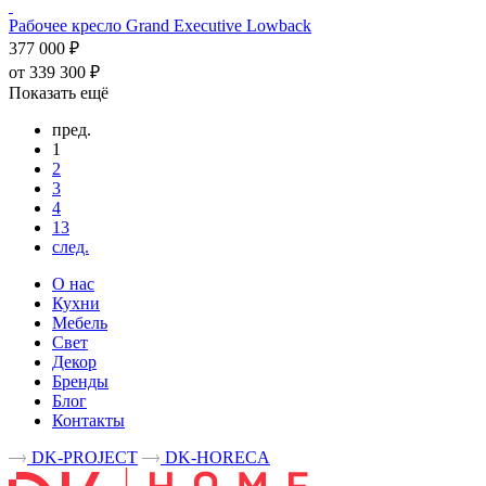
Рабочее кресло Grand Executive Lowback
377 000 ₽
от 339 300 ₽
Показать ещё
пред.
1
2
3
4
13
след.
О нас
Кухни
Мебель
Свет
Декор
Бренды
Блог
Контакты
DK-PROJECT
DK-HORECA