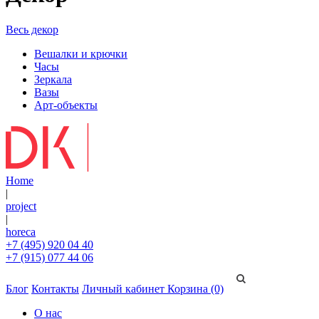
Весь декор
Вешалки и крючки
Часы
Зеркала
Вазы
Арт-объекты
Home
|
project
|
horeca
+7 (495) 920 04 40
+7 (915) 077 44 06
Блог
Контакты
Личный кабинет
Корзина (0)
О нас