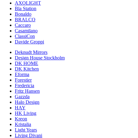
AXOLIGHT
Bla Station
Bonaldo
BRALCO
Caccaro
Casamilano
ClassiCon
Davide Groppi
Deknudt Mirrors
Design House Stockholm
DK HOME
DK Kitchen
Eforma
Forestier
Fredericia
Fritz Hansen
Gazzda
Halo Design
HAY
HK Living
Kreon
Kristalia
Light Years
Living Divani