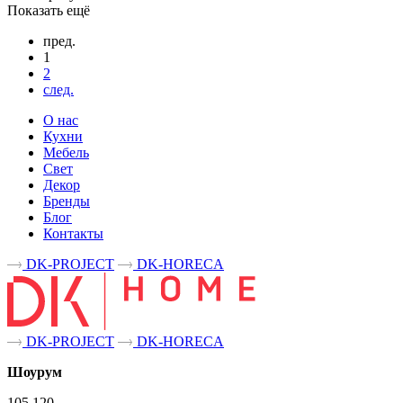
Показать ещё
пред.
1
2
след.
О нас
Кухни
Мебель
Свет
Декор
Бренды
Блог
Контакты
DK-PROJECT
DK-HORECA
DK-PROJECT
DK-HORECA
Шоурум
105 120,