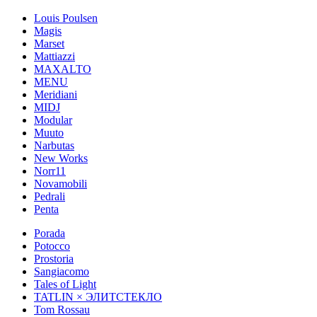
Louis Poulsen
Magis
Marset
Mattiazzi
MAXALTO
MENU
Meridiani
MIDJ
Modular
Muuto
Narbutas
New Works
Norr11
Novamobili
Pedrali
Penta
Porada
Potocco
Prostoria
Sangiacomo
Tales of Light
TATLIN × ЭЛИТСТЕКЛО
Tom Rossau