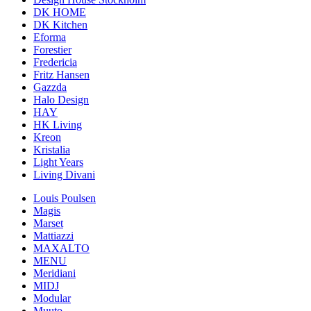
DK HOME
DK Kitchen
Eforma
Forestier
Fredericia
Fritz Hansen
Gazzda
Halo Design
HAY
HK Living
Kreon
Kristalia
Light Years
Living Divani
Louis Poulsen
Magis
Marset
Mattiazzi
MAXALTO
MENU
Meridiani
MIDJ
Modular
Muuto