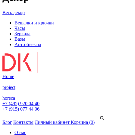
Весь декор
Вешалки и крючки
Часы
Зеркала
Вазы
Арт-объекты
Home
|
project
|
horeca
+7 (495) 920 04 40
+7 (915) 077 44 06
Блог
Контакты
Личный кабинет
Корзина (0)
О нас