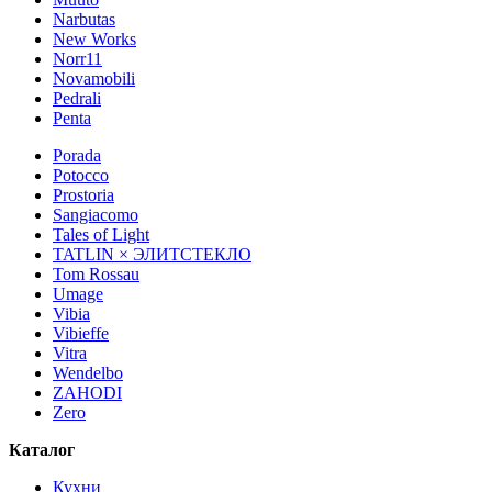
Narbutas
New Works
Norr11
Novamobili
Pedrali
Penta
Porada
Potocco
Prostoria
Sangiacomo
Tales of Light
TATLIN × ЭЛИТСТЕКЛО
Tom Rossau
Umage
Vibia
Vibieffe
Vitra
Wendelbo
ZAHODI
Zero
Каталог
Кухни