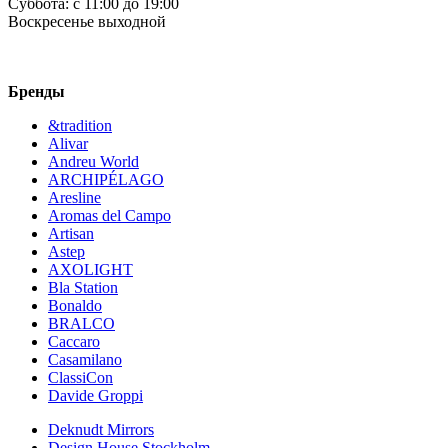
Суббота:
c 11:00 до 19:00
Воскресенье
выходной
Бренды
&tradition
Alivar
Andreu World
ARCHIPÉLAGO
Aresline
Aromas del Campo
Artisan
Astep
AXOLIGHT
Bla Station
Bonaldo
BRALCO
Caccaro
Casamilano
ClassiCon
Davide Groppi
Deknudt Mirrors
Design House Stockholm