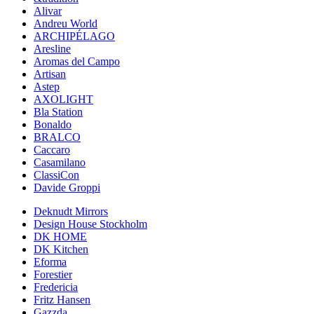
Alivar
Andreu World
ARCHIPÉLAGO
Aresline
Aromas del Campo
Artisan
Astep
AXOLIGHT
Bla Station
Bonaldo
BRALCO
Caccaro
Casamilano
ClassiCon
Davide Groppi
Deknudt Mirrors
Design House Stockholm
DK HOME
DK Kitchen
Eforma
Forestier
Fredericia
Fritz Hansen
Gazzda