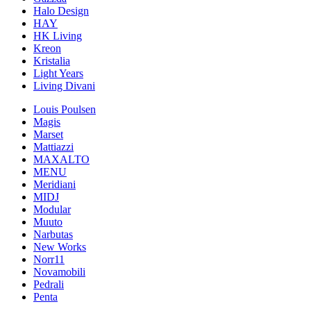
Halo Design
HAY
HK Living
Kreon
Kristalia
Light Years
Living Divani
Louis Poulsen
Magis
Marset
Mattiazzi
MAXALTO
MENU
Meridiani
MIDJ
Modular
Muuto
Narbutas
New Works
Norr11
Novamobili
Pedrali
Penta