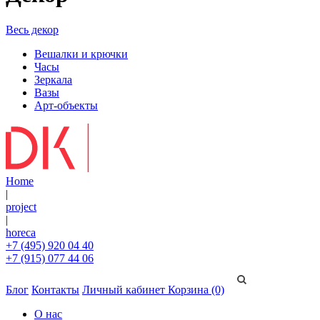
Весь декор
Вешалки и крючки
Часы
Зеркала
Вазы
Арт-объекты
Home
|
project
|
horeca
+7 (495) 920 04 40
+7 (915) 077 44 06
Блог
Контакты
Личный кабинет
Корзина (0)
О нас