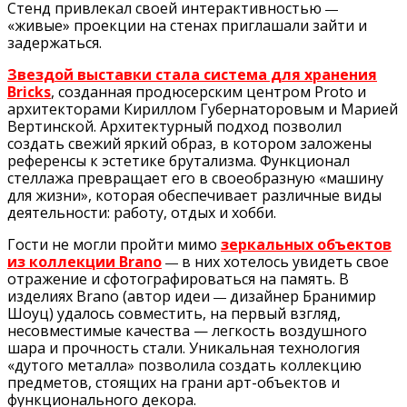
Стенд привлекал своей интерактивностью
—
«живые» проекции на стенах приглашали зайти и
задержаться.
Звездой выставки стала система для хранения
Bricks
, созданная продюсерским центром
Proto
и
архитекторами Кириллом Губернаторовым и Марией
Вертинской. Архитектурный подход позволил
создать свежий яркий образ, в котором заложены
референсы к эстетике брутализма. Функционал
стеллажа превращает его в своеобразную «машину
для жизни», которая обеспечивает различные виды
деятельности: работу, отдых и хобби.
Гости не могли пройти мимо
зеркальных объектов
из коллекции Brano
в них хотелось увидеть свое
—
отражение и сфотографироваться на память. В
изделиях Brano (автор идеи
дизайнер Бранимир
—
Шоуц) удалось совместить, на первый взгляд,
несовместимые качества — легкость воздушного
шара и прочность стали. Уникальная технология
«дутого металла» позволила создать коллекцию
предметов, стоящих на грани арт-объектов и
функционального декора.