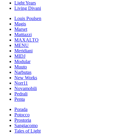
Light Years
Living Divani
Louis Poulsen
Magis
Marset
Mattiazzi
MAXALTO
MENU
Meridiani
MIDJ
Modular
Muuto
Narbutas
New Works
Norr11
Novamobili
Pedrali
Penta
Porada
Potocco
Prostoria
Sangiacomo
Tales of Light