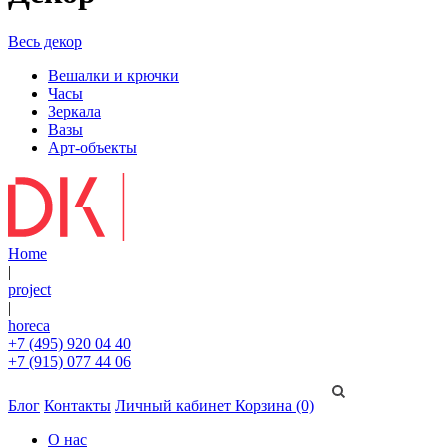
Весь декор
Вешалки и крючки
Часы
Зеркала
Вазы
Арт-объекты
Home
|
project
|
horeca
+7 (495) 920 04 40
+7 (915) 077 44 06
Блог
Контакты
Личный кабинет
Корзина (0)
О нас