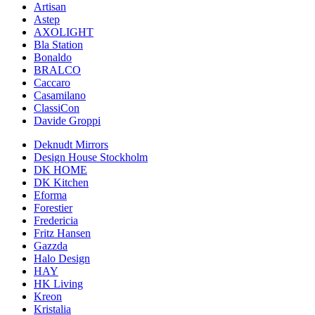
Artisan
Astep
AXOLIGHT
Bla Station
Bonaldo
BRALCO
Caccaro
Casamilano
ClassiCon
Davide Groppi
Deknudt Mirrors
Design House Stockholm
DK HOME
DK Kitchen
Eforma
Forestier
Fredericia
Fritz Hansen
Gazzda
Halo Design
HAY
HK Living
Kreon
Kristalia