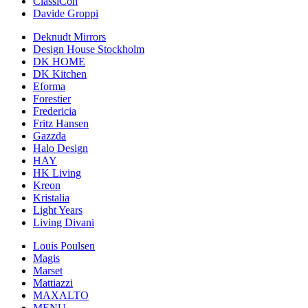
ClassiCon
Davide Groppi
Deknudt Mirrors
Design House Stockholm
DK HOME
DK Kitchen
Eforma
Forestier
Fredericia
Fritz Hansen
Gazzda
Halo Design
HAY
HK Living
Kreon
Kristalia
Light Years
Living Divani
Louis Poulsen
Magis
Marset
Mattiazzi
MAXALTO
MENU