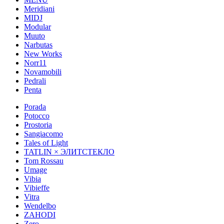
Meridiani
MIDJ
Modular
Muuto
Narbutas
New Works
Norr11
Novamobili
Pedrali
Penta
Porada
Potocco
Prostoria
Sangiacomo
Tales of Light
TATLIN × ЭЛИТСТЕКЛО
Tom Rossau
Umage
Vibia
Vibieffe
Vitra
Wendelbo
ZAHODI
Zero