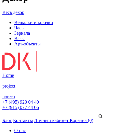
Весь декор
Вешалки и крючки
Часы
Зеркала
Вазы
Арт-объекты
Home
|
project
|
horeca
+7 (495) 920 04 40
+7 (915) 077 44 06
Блог
Контакты
Личный кабинет
Корзина (0)
О нас