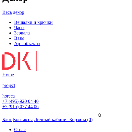
Весь декор
Вешалки и крючки
Часы
Зеркала
Вазы
Арт-объекты
Home
|
project
|
horeca
+7 (495) 920 04 40
+7 (915) 077 44 06
Блог
Контакты
Личный кабинет
Корзина (0)
О нас