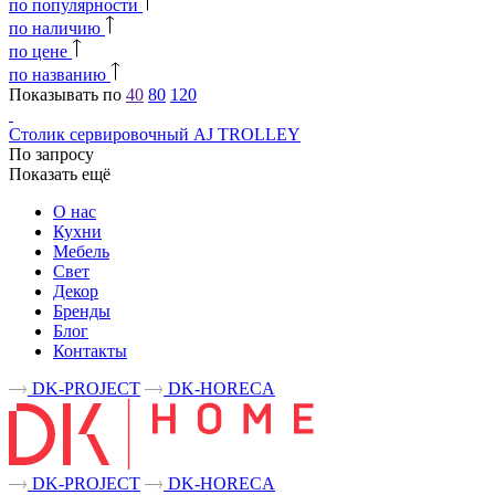
по популярности
по наличию
по цене
по названию
Показывать по
40
80
120
Столик сервировочный AJ TROLLEY
По запросу
Показать ещё
О нас
Кухни
Мебель
Свет
Декор
Бренды
Блог
Контакты
DK-PROJECT
DK-HORECA
DK-PROJECT
DK-HORECA