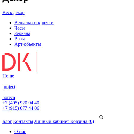
Весь декор
Вешалки и крючки
Часы
Зеркала
Вазы
Арт-объекты
Home
|
project
|
horeca
+7 (495) 920 04 40
+7 (915) 077 44 06
Блог
Контакты
Личный кабинет
Корзина (0)
О нас