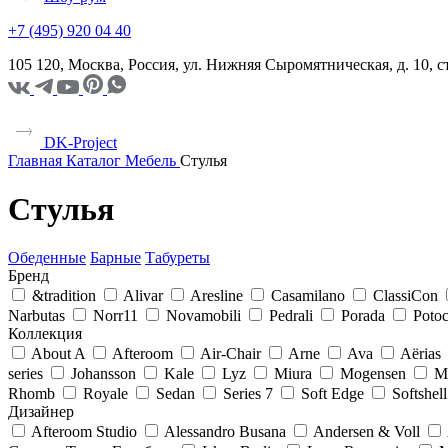
+7 (495) 920 04 40
105 120, Москва, Россия, ул. Нижняя Сыромятническая, д. 10,
DK-Project
Главная
Каталог
Мебель
Стулья
Стулья
Обеденные
Барные
Табуреты
Бренд
&tradition
Alivar
Aresline
Casamilano
ClassiCon
Narbutas
Norr11
Novamobili
Pedrali
Porada
Poto
Коллекция
About A
Afteroom
Air-Chair
Arne
Ava
Aërias
series
Johansson
Kale
Lyz
Miura
Mogensen
M
Rhomb
Royale
Sedan
Series 7
Soft Edge
Softshell
Дизайнер
Afteroom Studio
Alessandro Busana
Andersen & Voll