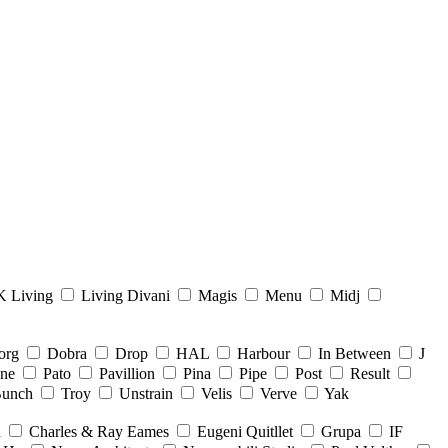
 Living
Living Divani
Magis
Menu
Midj
org
Dobra
Drop
HAL
Harbour
In Between
J
ne
Pato
Pavillion
Pina
Pipe
Post
Result
Bunch
Troy
Unstrain
Velis
Verve
Yak
n
Charles & Ray Eames
Eugeni Quitllet
Grupa
IF