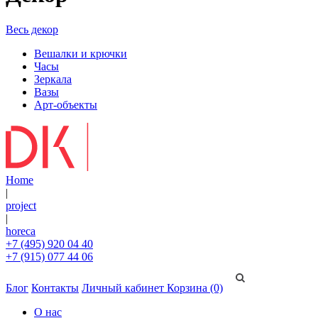
Весь декор
Вешалки и крючки
Часы
Зеркала
Вазы
Арт-объекты
Home
|
project
|
horeca
+7 (495) 920 04 40
+7 (915) 077 44 06
Блог
Контакты
Личный кабинет
Корзина (0)
О нас