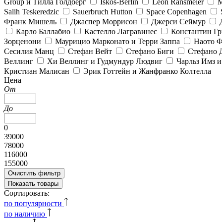
Group и Тилла Голдберг
Iskos-Berlin
Leon Ransmeier
M
Salih Teskeredzic
Sauerbruch Hutton
Space Copenhagen
Франк Мишель
Джаспер Моррисон
Джерси Сеймур
Карло Баллабио
Кастелло Лагравинес
Константин Г
Зорценони
Маурицио Марконато и Терри Заппа
Наото Ф
Сесилия Манц
Стефан Вейт
Стефано Биги
Стефано 
Веллинг
Хи Веллинг и Гудмундур Людвиг
Чарльз Имз 
Кристиан Малисан
Эрик Готтейн и Жанфранко Колтелла
Цена
От
До
0
39000
78000
116000
155000
Очистить фильтр
Показать товары
Сортировать:
по популярности
по наличию