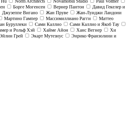
& Hu
Norm Architects
Novamobili Studio
Paul Volther
сен
Борге Могенсен
Вернер Пантон
Давид Гекелер и
Джузеппе Вигано
Жан Пруве
Жан-Луиджи Ландони
Мартино Гампер
Массимиллиано Рагги
Маттео
ан Буруллеки
Сами Каллио
Сами Каллио и Якоб Тау
амер и Рольф Хэй
Хайме Айон
Ханс Вегнер
Хи
Эйлин Грей
Экарт Мутезиус
Энрико Франзолини и