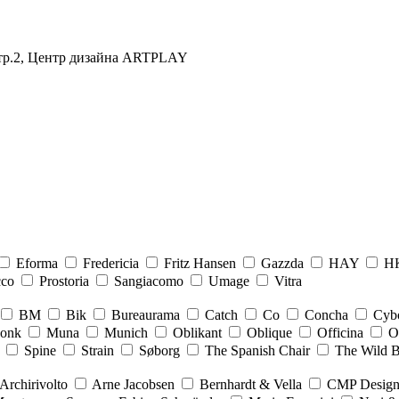
 стр.2, Центр дизайна ARTPLAY
Eforma
Fredericia
Fritz Hansen
Gazzda
HAY
HK
cco
Prostoria
Sangiacomo
Umage
Vitra
BM
Bik
Bureaurama
Catch
Co
Concha
Cyb
onk
Muna
Munich
Oblikant
Oblique
Officina
O
Spine
Strain
Søborg
The Spanish Chair
The Wild 
Archirivolto
Arne Jacobsen
Bernhardt & Vella
CMP Desig