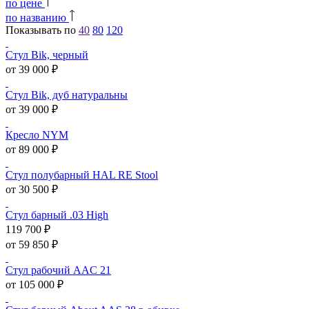
по цене
по названию
Показывать по
40
80
120
Стул Bik, черный
от 39 000 ₽
Стул Bik, дуб натуральны
от 39 000 ₽
Кресло NYM
от 89 000 ₽
Стул полубарный HAL RE Stool
от 30 500 ₽
Стул барный .03 High
119 700 ₽
от 59 850 ₽
Стул рабочий AAC 21
от 105 000 ₽