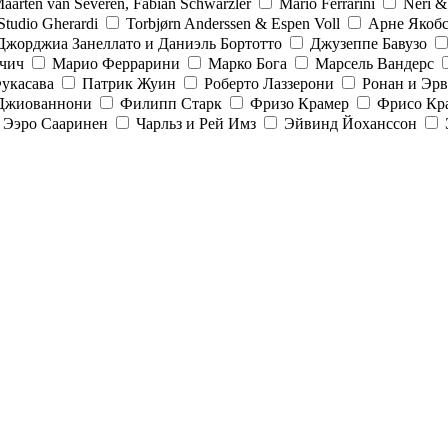
aarten van Severen, Fabian Schwärzler
Mario Ferrarini
Neri 
Studio Gherardi
Torbjørn Anderssen & Espen Voll
Арне Якоб
Джорджиа Занеллато и Даниэль Бортотто
Джузеппе Бавузо
рчич
Марио Феррарини
Марко Бога
Марсель Вандерс
укасава
Патрик Жуин
Роберто Лаззерони
Ронан и Эрв
Джиованнони
Филипп Старк
Фризо Крамер
Фрисо Кр
и Ээро Сааринен
Чарльз и Рей Имз
Эйвинд Йоханссон