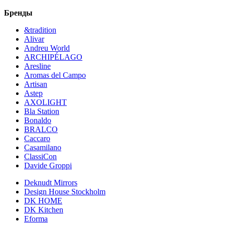
Бренды
&tradition
Alivar
Andreu World
ARCHIPÉLAGO
Aresline
Aromas del Campo
Artisan
Astep
AXOLIGHT
Bla Station
Bonaldo
BRALCO
Caccaro
Casamilano
ClassiCon
Davide Groppi
Deknudt Mirrors
Design House Stockholm
DK HOME
DK Kitchen
Eforma