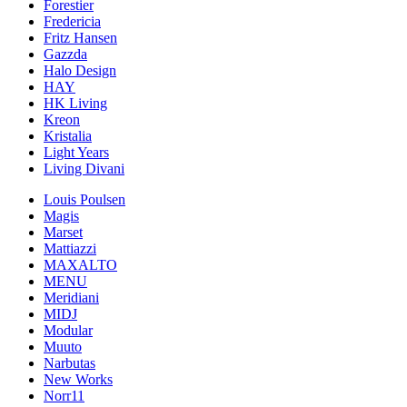
Forestier
Fredericia
Fritz Hansen
Gazzda
Halo Design
HAY
HK Living
Kreon
Kristalia
Light Years
Living Divani
Louis Poulsen
Magis
Marset
Mattiazzi
MAXALTO
MENU
Meridiani
MIDJ
Modular
Muuto
Narbutas
New Works
Norr11