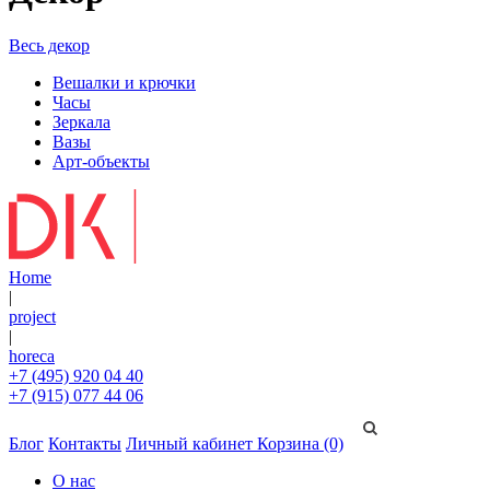
Весь декор
Вешалки и крючки
Часы
Зеркала
Вазы
Арт-объекты
Home
|
project
|
horeca
+7 (495) 920 04 40
+7 (915) 077 44 06
Блог
Контакты
Личный кабинет
Корзина (0)
О нас