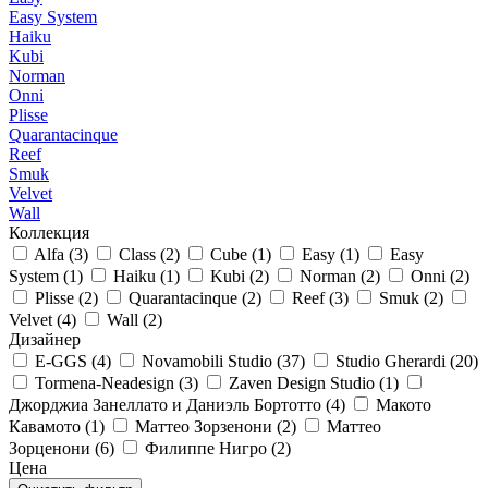
Easy System
Haiku
Kubi
Norman
Onni
Plisse
Quarantacinque
Reef
Smuk
Velvet
Wall
Коллекция
Alfa (
3
)
Class (
2
)
Cube (
1
)
Easy (
1
)
Easy
System (
1
)
Haiku (
1
)
Kubi (
2
)
Norman (
2
)
Onni (
2
)
Plisse (
2
)
Quarantacinque (
2
)
Reef (
3
)
Smuk (
2
)
Velvet (
4
)
Wall (
2
)
Дизайнер
E-GGS (
4
)
Novamobili Studio (
37
)
Studio Gherardi (
20
)
Tormena-Neadesign (
3
)
Zaven Design Studio (
1
)
Джорджиа Занеллато и Даниэль Бортотто (
4
)
Макото
Кавамото (
1
)
Маттео Зорзенони (
2
)
Маттео
Зорценони (
6
)
Филиппе Нигро (
2
)
Цена