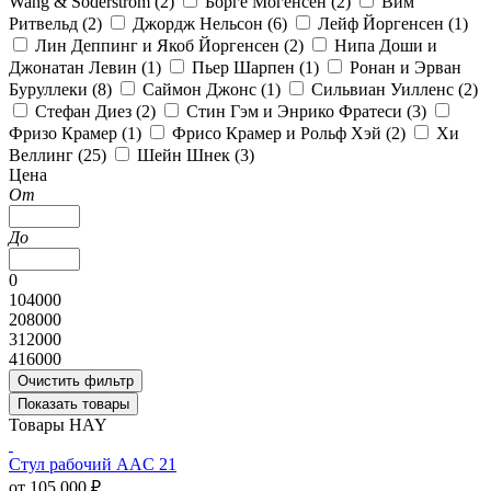
Wang & Söderström (
2
)
Борге Могенсен (
2
)
Вим
Ритвельд (
2
)
Джордж Нельсон (
6
)
Лейф Йоргенсен (
1
)
Лин Деппинг и Якоб Йоргенсен (
2
)
Нипа Доши и
Джонатан Левин (
1
)
Пьер Шарпен (
1
)
Ронан и Эрван
Буруллеки (
8
)
Саймон Джонс (
1
)
Сильвиан Уилленс (
2
)
Стефан Диез (
2
)
Стин Гэм и Энрико Фратеси (
3
)
Фризо Крамер (
1
)
Фрисо Крамер и Рольф Хэй (
2
)
Хи
Веллинг (
25
)
Шейн Шнек (
3
)
Цена
От
До
0
104000
208000
312000
416000
Очистить фильтр
Показать товары
Товары HAY
Стул рабочий AAC 21
от 105 000 ₽