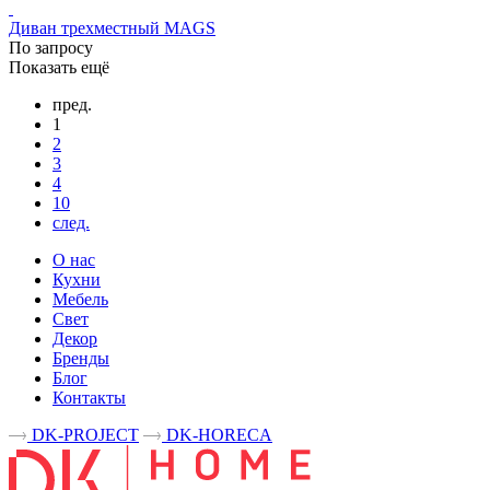
Диван трехместный MAGS
По запросу
Показать ещё
пред.
1
2
3
4
10
след.
О нас
Кухни
Мебель
Свет
Декор
Бренды
Блог
Контакты
DK-PROJECT
DK-HORECA