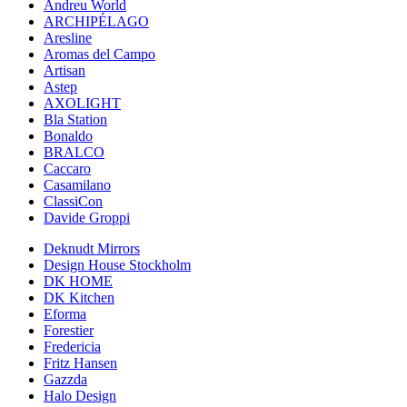
Andreu World
ARCHIPÉLAGO
Aresline
Aromas del Campo
Artisan
Astep
AXOLIGHT
Bla Station
Bonaldo
BRALCO
Caccaro
Casamilano
ClassiCon
Davide Groppi
Deknudt Mirrors
Design House Stockholm
DK HOME
DK Kitchen
Eforma
Forestier
Fredericia
Fritz Hansen
Gazzda
Halo Design