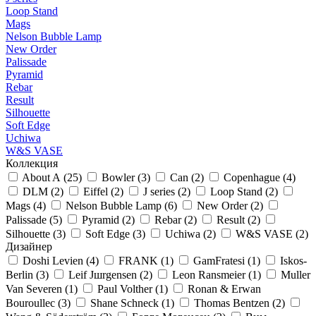
Loop Stand
Mags
Nelson Bubble Lamp
New Order
Palissade
Pyramid
Rebar
Result
Silhouette
Soft Edge
Uchiwa
W&S VASE
Коллекция
About A (
25
)
Bowler (
3
)
Can (
2
)
Copenhague (
4
)
DLM (
2
)
Eiffel (
2
)
J series (
2
)
Loop Stand (
2
)
Mags (
4
)
Nelson Bubble Lamp (
6
)
New Order (
2
)
Palissade (
5
)
Pyramid (
2
)
Rebar (
2
)
Result (
2
)
Silhouette (
3
)
Soft Edge (
3
)
Uchiwa (
2
)
W&S VASE (
2
)
Дизайнер
Doshi Levien (
4
)
FRANK (
1
)
GamFratesi (
1
)
Iskos-
Berlin (
3
)
Leif Jшrgensen (
2
)
Leon Ransmeier (
1
)
Muller
Van Severen (
1
)
Paul Volther (
1
)
Ronan & Erwan
Bouroullec (
3
)
Shane Schneck (
1
)
Thomas Bentzen (
2
)