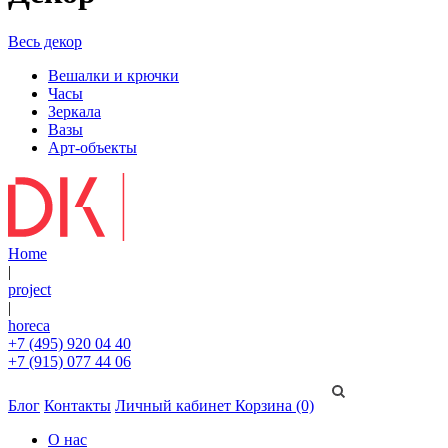
Весь декор
Вешалки и крючки
Часы
Зеркала
Вазы
Арт-объекты
Home
|
project
|
horeca
+7 (495) 920 04 40
+7 (915) 077 44 06
Блог
Контакты
Личный кабинет
Корзина (0)
О нас