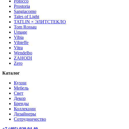
Potocco
Prostoria
Sangiacomo
Tales of Light
TATLIN × ЭЛИТСТЕКЛО
Tom Rossau
Umage
Vibia
Vibieffe
Vitra
Wendelbo
ZAHODI
Zero
Каталог
Кухни
Мебель
Свет
Декор
Бренды
Коллекции
Дизайнеры
Сотрудничество
+7 (495) 920 04 40