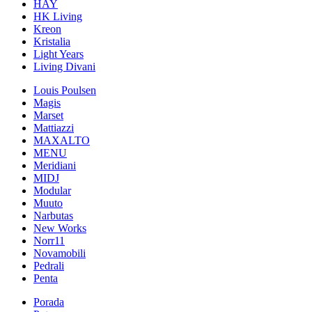
HAY
HK Living
Kreon
Kristalia
Light Years
Living Divani
Louis Poulsen
Magis
Marset
Mattiazzi
MAXALTO
MENU
Meridiani
MIDJ
Modular
Muuto
Narbutas
New Works
Norr11
Novamobili
Pedrali
Penta
Porada