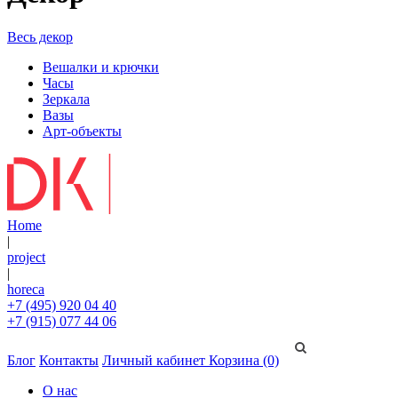
Весь декор
Вешалки и крючки
Часы
Зеркала
Вазы
Арт-объекты
Home
|
project
|
horeca
+7 (495) 920 04 40
+7 (915) 077 44 06
Блог
Контакты
Личный кабинет
Корзина (0)
О нас