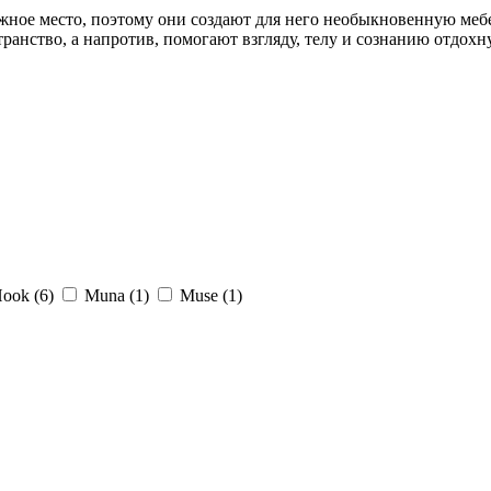
ажное место, поэтому они создают для него необыкновенную меб
ранство, а напротив, помогают взгляду, телу и сознанию отдохну
ook (
6
)
Muna (
1
)
Muse (
1
)