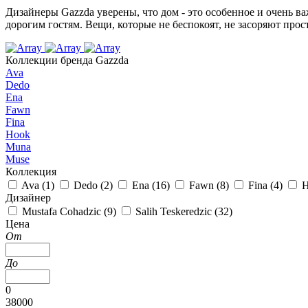
Дизайнеры Gazzda уверены, что дом - это особенное и очень в
дорогим гостям. Вещи, которые не беспокоят, не засоряют прост
Коллекции бренда Gazzda
Ava
Dedo
Ena
Fawn
Fina
Hook
Muna
Muse
Коллекция
Ava (
1
)
Dedo (
2
)
Ena (
16
)
Fawn (
8
)
Fina (
4
)
H
Дизайнер
Mustafa Cohadzic (
9
)
Salih Teskeredzic (
32
)
Цена
От
До
0
38000