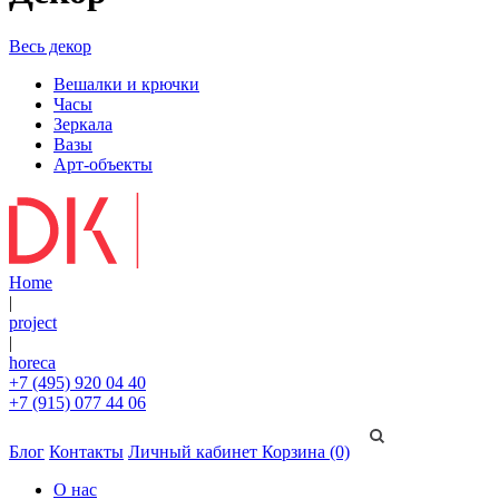
Весь декор
Вешалки и крючки
Часы
Зеркала
Вазы
Арт-объекты
Home
|
project
|
horeca
+7 (495) 920 04 40
+7 (915) 077 44 06
Блог
Контакты
Личный кабинет
Корзина (0)
О нас