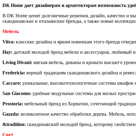
DK Home дает дизайнерам и архитекторам возможность удо
В DK Home ценят долговечные решения, дизайн, качество и выб
скандинавские и итальянские бренды, а также новые коллекци
Мебель
Vitra:
классике дизайна и ярким новинкам этого бренда отведе
Hay:
датский молодой бренд мебели и аксессуаров, любимый 
Living Divani:
мягкая мебель, диваны и кровати высшего уров
Fredericia:
верный традициям скандинавского дизайна и ремес
Caccaro:
уникальные, высокотехнологичные системы шкафов 
San Giacomo:
удобные модульные системы для жилых простра
Prostoria:
мебельный бренд из Хорватии, сочетающий традицио
Gazzda:
великолепное качество обработки дерева. Мебель, неп
&tradition:
скандинавский молодой бренд, которому свойственн
Свет