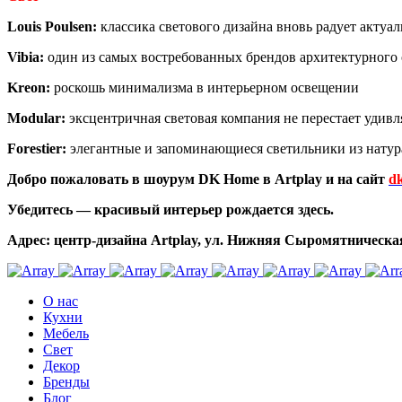
Louis Poulsen:
классика светового дизайна вновь радует акту
Vibia:
один из самых востребованных брендов архитектурного
Kreon:
роскошь минимализма в интерьерном освещении
Modular:
эксцентричная световая компания не перестает уди
Forestier:
элегантные и запоминающиеся светильники из нату
Добро пожаловать в шоурум DK Home в Artplay и на сайт
d
Убедитесь — красивый интерьер рождается здесь.
Адрес: центр-дизайна Artplay, ул. Нижняя Сыромятническая, 
О нас
Кухни
Мебель
Свет
Декор
Бренды
Блог