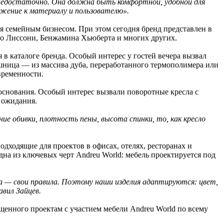
 недостаточно. Она должна быть комфортной, удобной для
ажение к материалу и пользователю».
ся семейным бизнесом. При этом сегодня бренд представлен в
ро Лиссони, Бенжамина Хьюбертa и многих других.
в каталоге бренда. Особый интерес у гостей вечера вызвал
лешница — из массива дуба, переработанного термополимера или
временности.
основания. Особый интерес вызвали поворотные кресла с
 ожидания.
ние обивки, плотность пены, высота спинки, то, как кресло
подходящие для проектов в офисах, отелях, ресторанах и
дна из ключевых черт Andreu World: мебель проектируется под
 — свои правила. Поэтому наши изделия адаптируются: цвет,
вил Зайцев.
вященного проектам с участием мебели Andreu World по всему