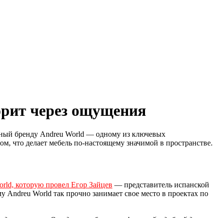
ворит через ощущения
енный бренду Andreu World — одному из ключевых
ом, что делает мебель по-настоящему значимой в пространстве.
rld, которую провел Егор Зайцев
— представитель испанской
 Andreu World так прочно занимает свое место в проектах по