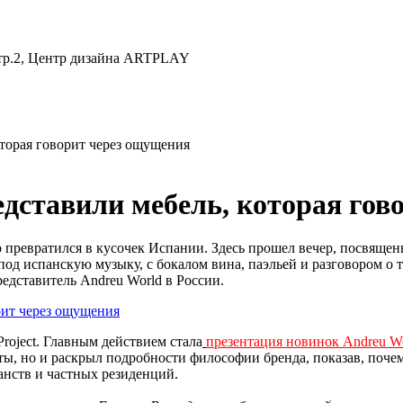
 стр.2, Центр дизайна ARTPLAY
оторая говорит через ощущения
едставили мебель, которая го
го превратился в кусочек Испании. Здесь прошел вечер, посвящ
од испанскую музыку, с бокалом вина, паэльей и разговором о т
дставитель Andreu World в России.
roject. Главным действием стала
презентация новинок Andreu Wo
ы, но и раскрыл подробности философии бренда, показав, почему
анств и частных резиденций.