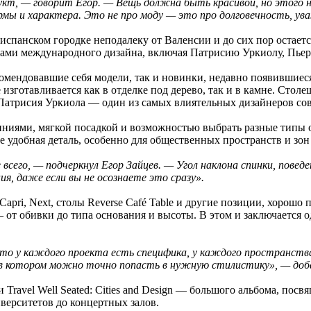
укт, — говорит Егор. — Вещь должна быть красивой, но этого
рмы и характера. Это не про моду — это про долговечность, ув
испанском городке неподалеку от Валенсии и до сих пор остает
урами международного дизайна, включая Патрисию Уркиолу, Пье
омендовавшие себя модели, так и новинки, недавно появившиеся 
изготавливается как в отделке под дерево, так и в камне. Сто
а Патрисия Уркиола — один из самых влиятельных дизайнеров со
иниями, мягкой посадкой и возможностью выбрать разные типы 
е удобная деталь, особенно для общественных пространств и зон
всего, — подчеркнул Егор Зайцев. — Угол наклона спинки, поведе
я, даже если вы не осознаете это сразу».
apri, Next, столы Reverse Café Table и другие позиции, хорошо 
от обивки до типа основания и высоты. В этом и заключается о
то у каждого проекта есть специфика, у каждого пространства
 в котором можно точно попасть в нужную стилистику», — доба
Travel Well Seated: Cities and Design — большого альбома, пос
иверситетов до концертных залов.