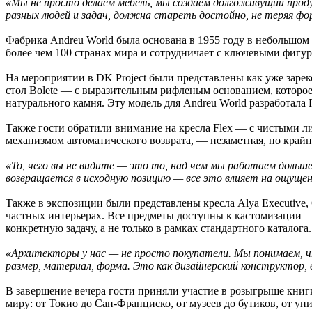
«Мы не просто делаем мебель, мы создаем долгоживущий прод
разных людей и задач, должна стареть достойно, не теряя фо
Фабрика Andreu World была основана в 1955 году в небольшом 
более чем 100 странах мира и сотрудничает с ключевыми фиг
На мероприятии в DK Project были представлены как уже зарек
стол Bolete — с выразительным рифленым основанием, которое 
натурального камня. Эту модель для Andreu World разработал
Также гости обратили внимание на кресла Flex — с чистыми л
механизмом автоматического возврата, — незаметная, но крайн
«То, чего вы не видите — это то, над чем мы работаем дольше 
возвращается в исходную позицию — все это влияет на ощущени
Также в экспозиции были представлены кресла Alya Executive, C
частных интерьерах. Все предметы доступны к кастомизации — 
конкретную задачу, а не только в рамках стандартного каталога.
«Архитекторы у нас — не просто покупатели. Мы понимаем, ч
размер, материал, форма. Это как дизайнерский конструктор,
В завершение вечера гости приняли участие в розыгрыше книги 
миру: от Токио до Сан-Франциско, от музеев до бутиков, от ун