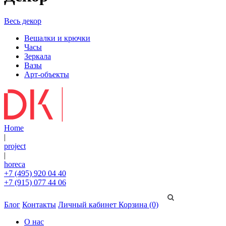
Весь декор
Вешалки и крючки
Часы
Зеркала
Вазы
Арт-объекты
Home
|
project
|
horeca
+7 (495) 920 04 40
+7 (915) 077 44 06
Блог
Контакты
Личный кабинет
Корзина (0)
О нас