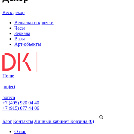
Весь декор
Вешалки и крючки
Часы
Зеркала
Вазы
Арт-объекты
Home
|
project
|
horeca
+7 (495) 920 04 40
+7 (915) 077 44 06
Блог
Контакты
Личный кабинет
Корзина (0)
О нас