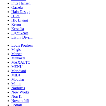
Fritz Hansen
Gazzda
Halo Design
HAY
HK Living
Kreon
Kristalia
Light Years
Living Divani
Louis Poulsen
Magis
Marset
Mattiazzi
MAXALTO
MENU
Meridiani
MIDJ
Modular
Muuto
Narbutas
New Works
Norr11
Novamobili
Pedrali