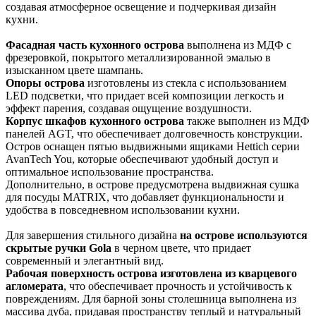
создавая атмосферное освещение и подчеркивая дизайн
кухни.
Фасадная часть кухонного острова
выполнена из МДФ c
фрезеровкой, покрытого металлизированной эмалью в
изысканном цвете шампань.
Опоры острова
изготовлены из стекла c использованием
LED подсветки, что придает всей композиции легкость и
эффект парения, создавая ощущение воздушности.
Корпус шкафов кухонного острова
также выполнен из МДФ
панелей AGT, что обеспечивает долговечность конструкции.
Остров оснащен пятью выдвижными ящиками Hettich серии
AvanTech You, которые обеспечивают удобный доступ и
оптимальное использование пространства.
Дополнительно, в острове предусмотрена выдвижная сушка
для посуды MATRIX, что добавляет функциональности и
удобства в повседневном использовании кухни.
Для завершения стильного дизайна
на острове используются
скрытые ручки Gola
в черном цвете, что придает
современный и элегантный вид.
Рабочая поверхность острова изготовлена из кварцевого
агломерата
, что обеспечивает прочность и устойчивость к
повреждениям. Для барной зоны столешница выполнена из
массива дуба, придавая пространству теплый и натуральный