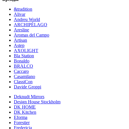
&tradition
Alivar
Andreu World
ARCHIPÉLAGO
Aresline
Aromas del Campo
Artisan
Astep
AXOLIGHT
Bla Station
Bonaldo
BRALCO
Caccaro
Casamilano
ClassiCon
Davide Groppi
Deknudt Mirrors
Design House Stockholm
DK HOME
DK Kitchen
Eforma
Forestier
Fredericia