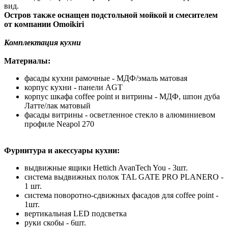
вид.
Остров также оснащен подстольной мойкой и смесителем
от компании Omoikiri
Комплектация кухни
Материалы:
фасады кухни рамочные - МДФ/эмаль матовая
корпус кухни - панели AGT
корпус шкафа coffee point и витрины - МДФ, шпон дуба
Латте/лак матовый
фасады витрины - осветленное стекло в алюминиевом
профиле Neapol 270
Фурнитура и акессуары кухни:
выдвижные ящики Hettich AvanTech You - 3шт.
система выдвижных полок TAL GATE PRO PLANERO -
1 шт.
система поворотно-сдвижных фасадов для coffee point -
1шт.
вертикальная LED подсветка
руки скобы - 6шт.