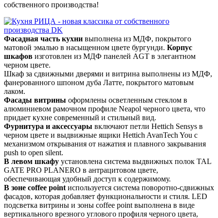
собственного производства!
Фасадная часть кухни
выполнена из МДФ, покрытого
матовой эмалью в насыщенном цвете бургунди.
Корпус
шкафов
изготовлен из МДФ панелей AGT в элегантном
черном цвете.
Шкаф за сдвижными дверями и витрина выполнены из МДФ,
фанерованного шпоном дуба Латте, покрытого матовым
лаком.
Фасады витрины
оформлены осветленным стеклом в
алюминиевом рамочном профиле Neapol черного цвета, что
придает кухне современный и стильный вид.
Фурнитура и аксессуары
включают петли Hettich Sensys в
черном цвете и выдвижные ящики Hettich AvanTech You с
механизмом открывания от нажатия и плавного закрывания
push to open silent.
В левом шкафу
установлена система выдвижных полок TAL
GATE PRO PLANERO в антрацитовом цвете,
обеспечивающая удобный доступ к содержимому.
В зоне coffee point
используется система поворотно-сдвижных
фасадов, которая добавляет функциональности и стиля. LED
подсветка витрины и зоны coffee point выполнена в виде
вертикального врезного углового профиля черного цвета,