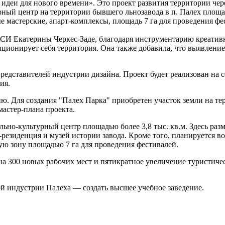
деи для нового времени». Это проект развития территории чер
рный центр на территории бывшего льнозавода в п. Палех площад
е мастерские, апарт-комплексы, площадь 7 га для проведения фе
АСИ Екатерины Черкес-Заде, благодаря инструментарию креатив
зиционирует себя территория. Она также добавила, что выявлен
редставителей индустрии дизайна. Проект будет реализован на 
ия.
ю. Для создания "Палех Парка" приобретен участок земли на т
мастер-плана проекта.
льно-культурный центр площадью более 3,8 тыс. кв.м. Здесь раз
-резиденция и музей истории завода. Кроме того, планируется во
ую зону площадью 7 га для проведения фестивалей.
 300 новых рабочих мест и пятикратное увеличение туристическо
ой индустрии Палеха — создать высшее учебное заведение.