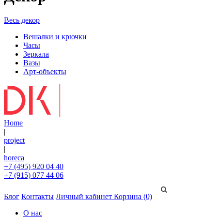
Весь декор
Вешалки и крючки
Часы
Зеркала
Вазы
Арт-объекты
Home
|
project
|
horeca
+7 (495) 920 04 40
+7 (915) 077 44 06
Блог
Контакты
Личный кабинет
Корзина (0)
О нас