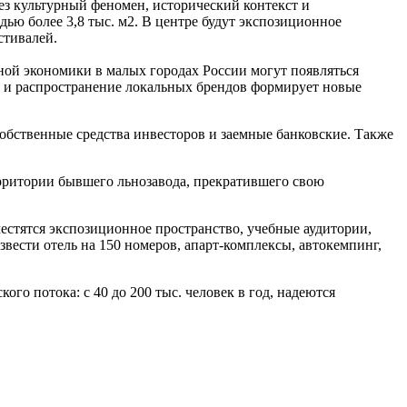
ез культурный феномен, исторический контекст и
ью более 3,8 тыс. м2. В центре будут экспозиционное
стивалей.
ной экономики в малых городах России могут появляться
ие и распространение локальных брендов формирует новые
собственные средства инвесторов и заемные банковские. Также
ерритории бывшего льнозавода, прекратившего свою
местятся экспозиционное пространство, учебные аудитории,
звести отель на 150 номеров, апарт-комплексы, автокемпинг,
го потока: с 40 до 200 тыс. человек в год, надеются