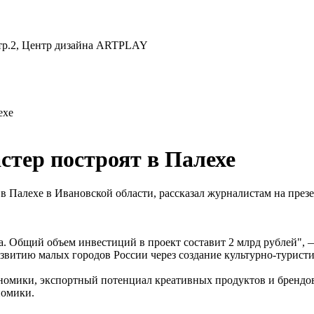
 стр.2, Центр дизайна ARTPLAY
ехе
стер построят в Палехе
 в Палехе в Ивановской области, рассказал журналистам на пре
па. Общий объем инвестиций в проект составит 2 млрд рублей", 
развитию малых городов России через создание культурно-турис
номики, экспортный потенциал креативных продуктов и брендов 
номики.