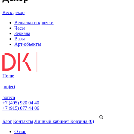
Весь декор
Вешалки и крючки
Часы
Зеркала
Вазы
Арт-объекты
Home
|
project
|
horeca
+7 (495) 920 04 40
+7 (915) 077 44 06
Блог
Контакты
Личный кабинет
Корзина (0)
О нас