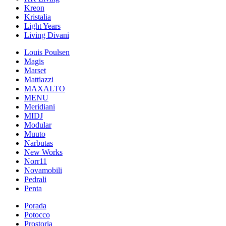
Kreon
Kristalia
Light Years
Living Divani
Louis Poulsen
Magis
Marset
Mattiazzi
MAXALTO
MENU
Meridiani
MIDJ
Modular
Muuto
Narbutas
New Works
Norr11
Novamobili
Pedrali
Penta
Porada
Potocco
Prostoria