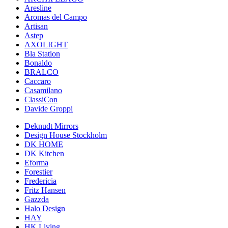
Aresline
Aromas del Campo
Artisan
Astep
AXOLIGHT
Bla Station
Bonaldo
BRALCO
Caccaro
Casamilano
ClassiCon
Davide Groppi
Deknudt Mirrors
Design House Stockholm
DK HOME
DK Kitchen
Eforma
Forestier
Fredericia
Fritz Hansen
Gazzda
Halo Design
HAY
HK Living