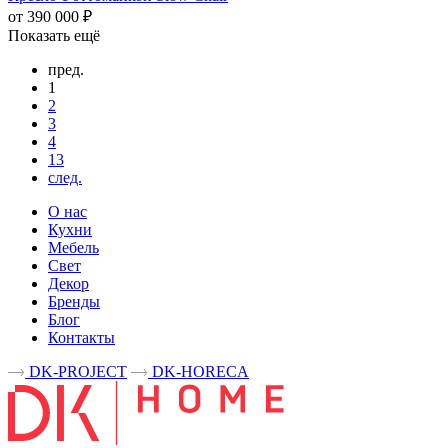
от 390 000 ₽
Показать ещё
пред.
1
2
3
4
13
след.
О нас
Кухни
Мебель
Свет
Декор
Бренды
Блог
Контакты
DK-PROJECT
DK-HORECA