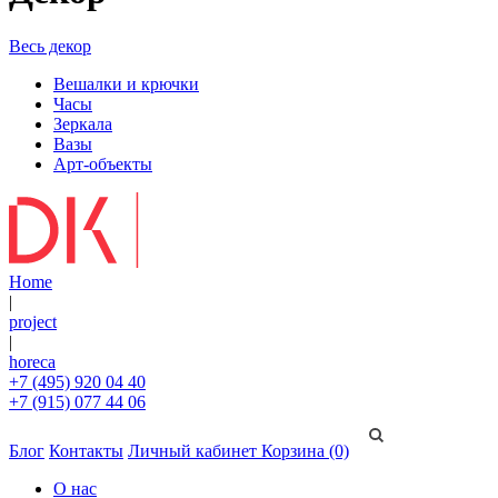
Весь декор
Вешалки и крючки
Часы
Зеркала
Вазы
Арт-объекты
Home
|
project
|
horeca
+7 (495) 920 04 40
+7 (915) 077 44 06
Блог
Контакты
Личный кабинет
Корзина (0)
О нас