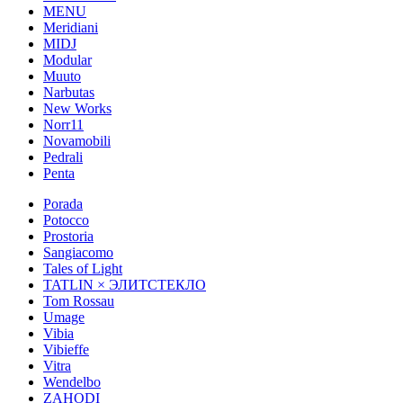
MENU
Meridiani
MIDJ
Modular
Muuto
Narbutas
New Works
Norr11
Novamobili
Pedrali
Penta
Porada
Potocco
Prostoria
Sangiacomo
Tales of Light
TATLIN × ЭЛИТСТЕКЛО
Tom Rossau
Umage
Vibia
Vibieffe
Vitra
Wendelbo
ZAHODI