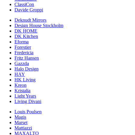
ClassiCon
Davide Groppi
Deknudt Mirrors
Design House Stockholm
DK HOME
DK Kitchen
Eforma
Forestier
Fredericia
Fritz Hansen
Gazzda
Halo Design
HAY
HK Living
Kreon
Kristalia
Light Years
Living Divani
Louis Poulsen
Magis
Marset
Mattiazzi
MAXALTO