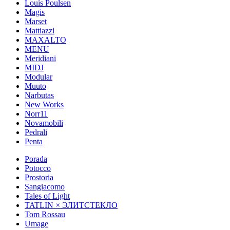
Louis Poulsen
Magis
Marset
Mattiazzi
MAXALTO
MENU
Meridiani
MIDJ
Modular
Muuto
Narbutas
New Works
Norr11
Novamobili
Pedrali
Penta
Porada
Potocco
Prostoria
Sangiacomo
Tales of Light
TATLIN × ЭЛИТСТЕКЛО
Tom Rossau
Umage