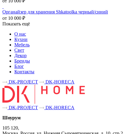
от 10 000 ₽
Органайзер для хранения Shkatoolka черный/синий
от 10 000 ₽
Показать ещё
О нас
Кухни
Мебель
Свет
Декор
Бренды
Блог
Контакты
DK-PROJECT
DK-HORECA
DK-PROJECT
DK-HORECA
Шоурум
105 120,
Москва, Россия, ул. Нижняя Сыромятническая, д. 10, стр.2,