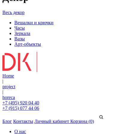
Весь декор
Вешалки и крючки
Часы
Зеркала
Вазы
Арт-объекты
Home
|
project
|
horeca
+7 (495) 920 04 40
+7 (915) 077 44 06
Блог
Контакты
Личный кабинет
Корзина (0)
О нас