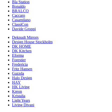
Bla Station
Bonaldo
BRALCO
Caccaro
Casamilano
ClassiCon
Davide Groppi
Deknudt Mirrors
Design House Stockholm
DK HOME
DK Kitchen
Eforma
Forestier
Fredericia
Fritz Hansen
Gazzda
Halo Design
HAY
HK Living
Kreon
Kristalia
Light Years
Living Divani