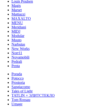
Louis Poulsen
Magis
Marset
Mattiazzi
MAXALTO
MENU
Meridiani
MIDJ
Modular
Muuto
Narbutas
New Works
Norr11
Novamobili
Pedrali
Penta
Porada
Potocco
Prostoria
Sangiacomo
Tales of Light
TATLIN × ЭЛИТСТЕКЛО
Tom Rossau
Umage