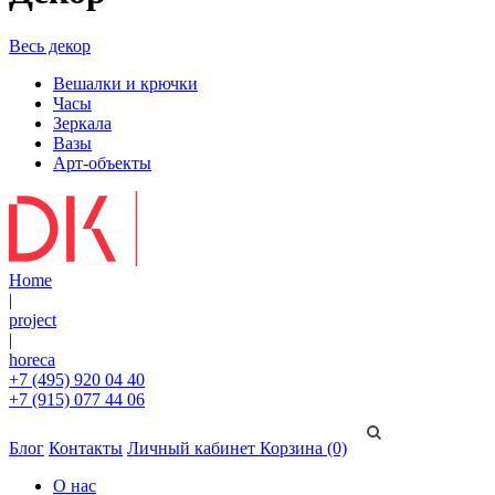
Весь декор
Вешалки и крючки
Часы
Зеркала
Вазы
Арт-объекты
Home
|
project
|
horeca
+7 (495) 920 04 40
+7 (915) 077 44 06
Блог
Контакты
Личный кабинет
Корзина (0)
О нас