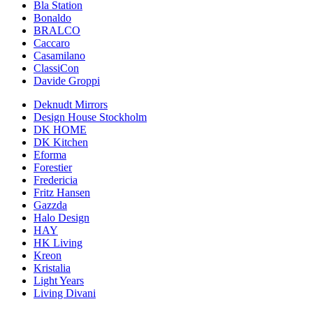
Bla Station
Bonaldo
BRALCO
Caccaro
Casamilano
ClassiCon
Davide Groppi
Deknudt Mirrors
Design House Stockholm
DK HOME
DK Kitchen
Eforma
Forestier
Fredericia
Fritz Hansen
Gazzda
Halo Design
HAY
HK Living
Kreon
Kristalia
Light Years
Living Divani