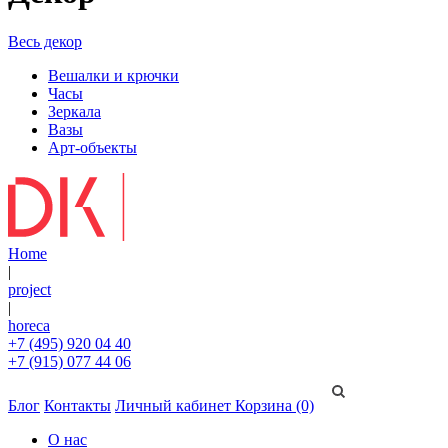
Весь декор
Вешалки и крючки
Часы
Зеркала
Вазы
Арт-объекты
Home
|
project
|
horeca
+7 (495) 920 04 40
+7 (915) 077 44 06
Блог
Контакты
Личный кабинет
Корзина (0)
О нас