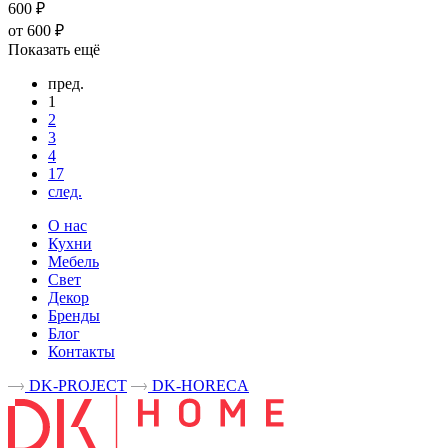
600 ₽
от 600 ₽
Показать ещё
пред.
1
2
3
4
17
след.
О нас
Кухни
Мебель
Свет
Декор
Бренды
Блог
Контакты
DK-PROJECT
DK-HORECA