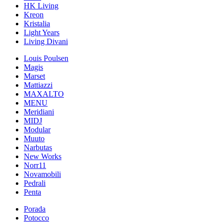
HK Living
Kreon
Kristalia
Light Years
Living Divani
Louis Poulsen
Magis
Marset
Mattiazzi
MAXALTO
MENU
Meridiani
MIDJ
Modular
Muuto
Narbutas
New Works
Norr11
Novamobili
Pedrali
Penta
Porada
Potocco