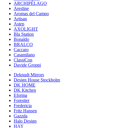
ARCHIPÉLAGO
Aresline
Aromas del Campo
Artisan
Astep
AXOLIGHT
Bla Station
Bonaldo
BRALCO
Caccaro
Casamilano
ClassiCon
Davide Groppi
Deknudt Mirrors
Design House Stockholm
DK HOME
DK Kitchen
Eforma
Forestier
Fredericia
Fritz Hansen
Gazzda
Halo Design
HAY