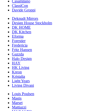
Casamilano
ClassiCon
Davide Groppi
Deknudt Mirrors
Design House Stockholm
DK HOME
DK Kitchen
Eforma
Forestier
Fredericia
Fritz Hansen
Gazzda
Halo Design
HAY
HK Living
Kreon
Kristalia
Light Years
Living Divani
Louis Poulsen
Magis
Marset
Mattiazzi