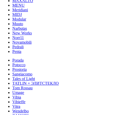
MAXALTO
MENU
Meridiani
MIDJ
Modular
Muuto
Narbutas
New Works
Norr11
Novamobili
Pedrali
Penta
Porada
Potocco
Prostoria
Sangiacomo
Tales of Light
TATLIN × ЭЛИТСТЕКЛО
Tom Rossau
Umage
Vibia
Vibieffe
Vitra
Wendelbo