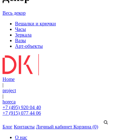
Весь декор
Вешалки и крючки
Часы
Зеркала
Вазы
Арт-объекты
Home
|
project
|
horeca
+7 (495) 920 04 40
+7 (915) 077 44 06
Блог
Контакты
Личный кабинет
Корзина (0)
О нас