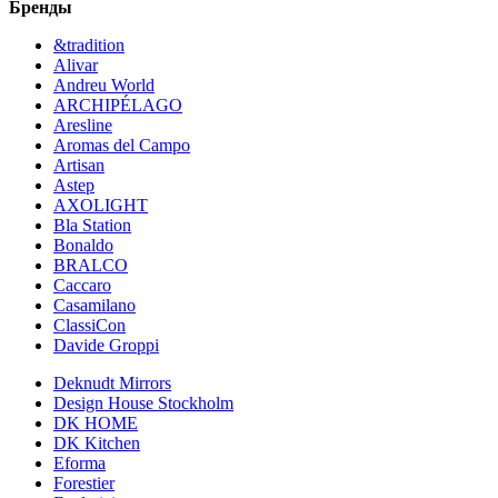
Бренды
&tradition
Alivar
Andreu World
ARCHIPÉLAGO
Aresline
Aromas del Campo
Artisan
Astep
AXOLIGHT
Bla Station
Bonaldo
BRALCO
Caccaro
Casamilano
ClassiCon
Davide Groppi
Deknudt Mirrors
Design House Stockholm
DK HOME
DK Kitchen
Eforma
Forestier