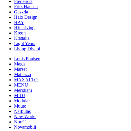
Fredericia
Fritz Hansen
Gazzda
Halo Design
HAY
HK Living
Kreon
Kristalia
Light Years
Living Divani
Louis Poulsen
Magis
Marset
Mattiazzi
MAXALTO
MENU
Meridiani
MIDJ
Modular
Muuto
Narbutas
New Works
Norr11
Novamobili