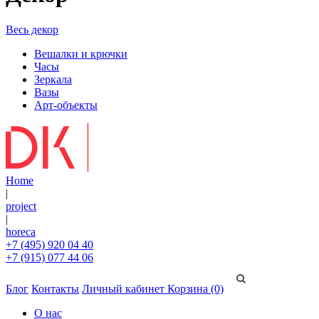
Весь декор
Вешалки и крючки
Часы
Зеркала
Вазы
Арт-объекты
Home
|
project
|
horeca
+7 (495) 920 04 40
+7 (915) 077 44 06
Блог
Контакты
Личный кабинет
Корзина (0)
О нас