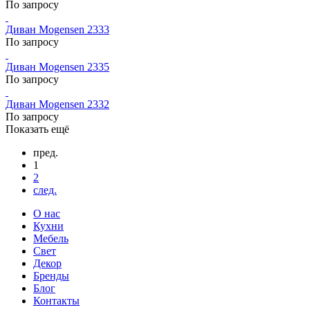
По запросу
Диван Mogensen 2333
По запросу
Диван Mogensen 2335
По запросу
Диван Mogensen 2332
По запросу
Показать ещё
пред.
1
2
след.
О нас
Кухни
Мебель
Свет
Декор
Бренды
Блог
Контакты