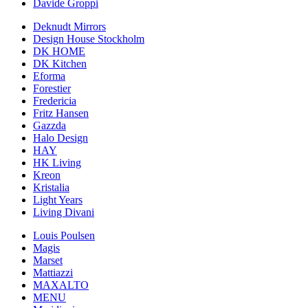
Davide Groppi
Deknudt Mirrors
Design House Stockholm
DK HOME
DK Kitchen
Eforma
Forestier
Fredericia
Fritz Hansen
Gazzda
Halo Design
HAY
HK Living
Kreon
Kristalia
Light Years
Living Divani
Louis Poulsen
Magis
Marset
Mattiazzi
MAXALTO
MENU