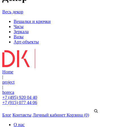
Весь декор
Вешалки и крючки
Часы
Зеркала
Вазы
Арт-объекты
Home
|
project
|
horeca
+7 (495) 920 04 40
+7 (915) 077 44 06
Блог
Контакты
Личный кабинет
Корзина (0)
О нас