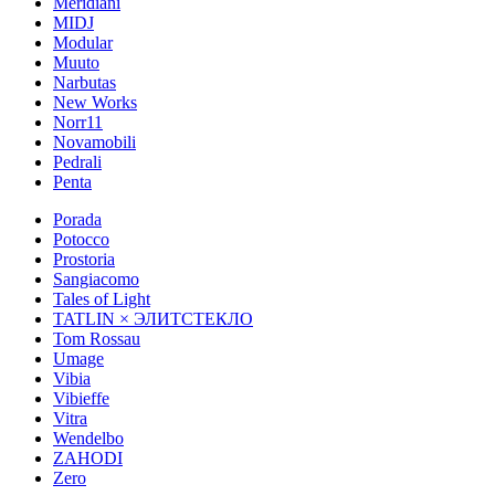
Meridiani
MIDJ
Modular
Muuto
Narbutas
New Works
Norr11
Novamobili
Pedrali
Penta
Porada
Potocco
Prostoria
Sangiacomo
Tales of Light
TATLIN × ЭЛИТСТЕКЛО
Tom Rossau
Umage
Vibia
Vibieffe
Vitra
Wendelbo
ZAHODI
Zero