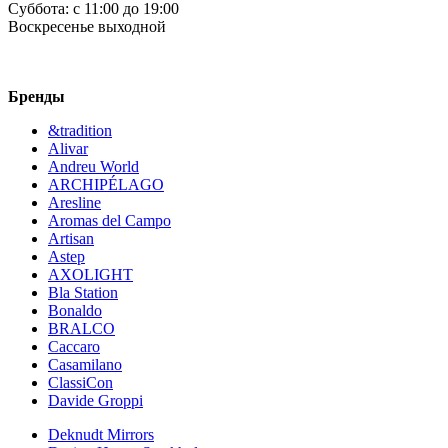
Суббота:
c 11:00 до 19:00
Воскресенье
выходной
Бренды
&tradition
Alivar
Andreu World
ARCHIPÉLAGO
Aresline
Aromas del Campo
Artisan
Astep
AXOLIGHT
Bla Station
Bonaldo
BRALCO
Caccaro
Casamilano
ClassiCon
Davide Groppi
Deknudt Mirrors