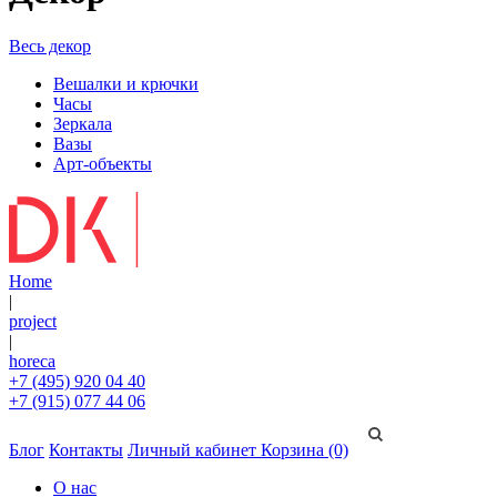
Весь декор
Вешалки и крючки
Часы
Зеркала
Вазы
Арт-объекты
Home
|
project
|
horeca
+7 (495) 920 04 40
+7 (915) 077 44 06
Блог
Контакты
Личный кабинет
Корзина (0)
О нас