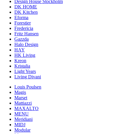
Design House Stockholm
DK HOME
DK Kitchen
Eforma
Forestier
Fredericia
Fritz Hansen
Gazzda
Halo Design
HAY
HK Living
Kreon
Kristalia
Light Years
Living Divani
Louis Poulsen
Magis
Marset
Mattiazzi
MAXALTO
MENU
Meridiani
MIDJ
Modular