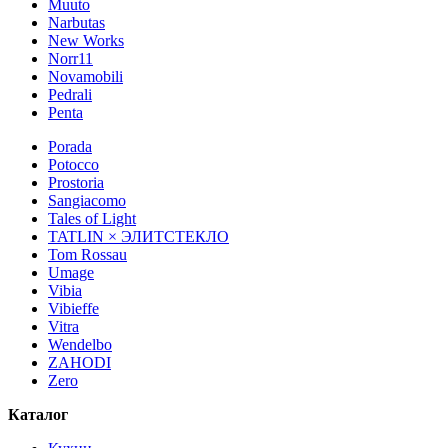
Muuto
Narbutas
New Works
Norr11
Novamobili
Pedrali
Penta
Porada
Potocco
Prostoria
Sangiacomo
Tales of Light
TATLIN × ЭЛИТСТЕКЛО
Tom Rossau
Umage
Vibia
Vibieffe
Vitra
Wendelbo
ZAHODI
Zero
Каталог