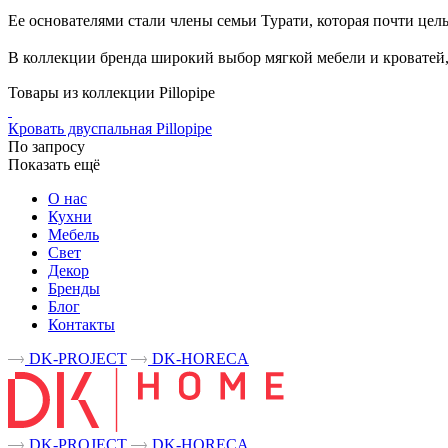
Ее основателями стали члены семьи Турати, которая почти цел
В коллекции бренда широкий выбор мягкой мебели и кроватей, 
Товары из коллекции Pillopipe
Кровать двуспальная Pillopipe
По запросу
Показать ещё
О нас
Кухни
Мебель
Свет
Декор
Бренды
Блог
Контакты
DK-PROJECT
DK-HORECA
DK-PROJECT
DK-HORECA