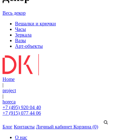
Весь декор
Вешалки и крючки
Часы
Зеркала
Вазы
Арт-объекты
Home
|
project
|
horeca
+7 (495) 920 04 40
+7 (915) 077 44 06
Блог
Контакты
Личный кабинет
Корзина (0)
О нас