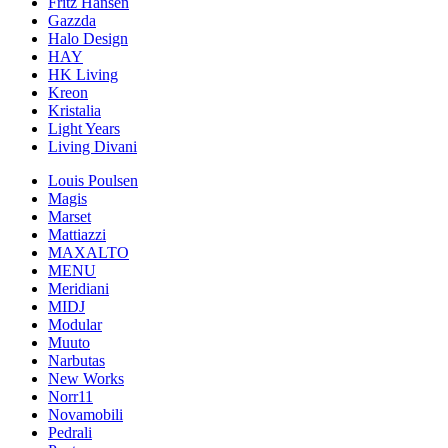
Fritz Hansen
Gazzda
Halo Design
HAY
HK Living
Kreon
Kristalia
Light Years
Living Divani
Louis Poulsen
Magis
Marset
Mattiazzi
MAXALTO
MENU
Meridiani
MIDJ
Modular
Muuto
Narbutas
New Works
Norr11
Novamobili
Pedrali