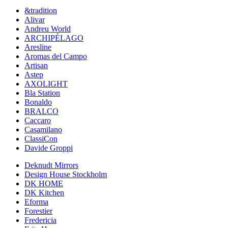
&tradition
Alivar
Andreu World
ARCHIPÉLAGO
Aresline
Aromas del Campo
Artisan
Astep
AXOLIGHT
Bla Station
Bonaldo
BRALCO
Caccaro
Casamilano
ClassiCon
Davide Groppi
Deknudt Mirrors
Design House Stockholm
DK HOME
DK Kitchen
Eforma
Forestier
Fredericia