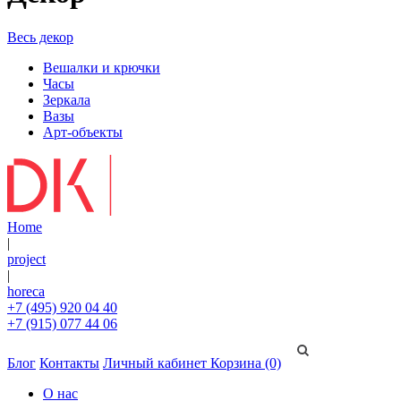
Весь декор
Вешалки и крючки
Часы
Зеркала
Вазы
Арт-объекты
Home
|
project
|
horeca
+7 (495) 920 04 40
+7 (915) 077 44 06
Блог
Контакты
Личный кабинет
Корзина (0)
О нас