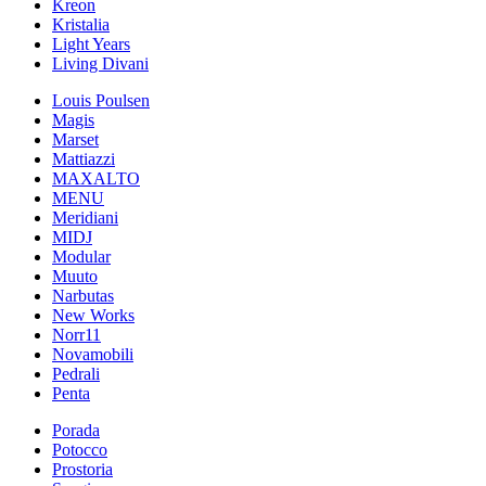
Kreon
Kristalia
Light Years
Living Divani
Louis Poulsen
Magis
Marset
Mattiazzi
MAXALTO
MENU
Meridiani
MIDJ
Modular
Muuto
Narbutas
New Works
Norr11
Novamobili
Pedrali
Penta
Porada
Potocco
Prostoria