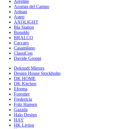
Aresline
Aromas del Campo
Artisan
Astep
AXOLIGHT
Bla Station
Bonaldo
BRALCO
Caccaro
Casamilano
ClassiCon
Davide Groppi
Deknudt Mirrors
Design House Stockholm
DK HOME
DK Kitchen
Eforma
Forestier
Fredericia
Fritz Hansen
Gazzda
Halo Design
HAY
HK Living