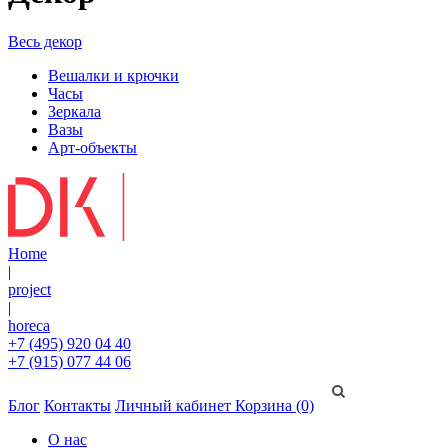
Весь декор
Вешалки и крючки
Часы
Зеркала
Вазы
Арт-объекты
Home
|
project
|
horeca
+7 (495) 920 04 40
+7 (915) 077 44 06
Блог
Контакты
Личный кабинет
Корзина (0)
О нас