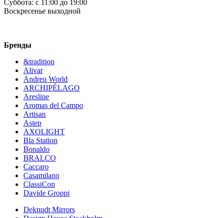
Суббота:
c 11:00 до 19:00
Воскресенье
выходной
Бренды
&tradition
Alivar
Andreu World
ARCHIPÉLAGO
Aresline
Aromas del Campo
Artisan
Astep
AXOLIGHT
Bla Station
Bonaldo
BRALCO
Caccaro
Casamilano
ClassiCon
Davide Groppi
Deknudt Mirrors