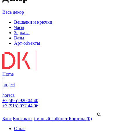
Весь декор
Вешалки и крючки
Часы
Зеркала
Вазы
Арт-объекты
Home
|
project
|
horeca
+7 (495) 920 04 40
+7 (915) 077 44 06
Блог
Контакты
Личный кабинет
Корзина (0)
О нас