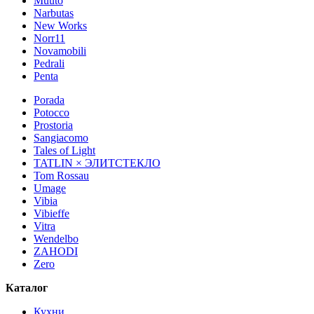
Muuto
Narbutas
New Works
Norr11
Novamobili
Pedrali
Penta
Porada
Potocco
Prostoria
Sangiacomo
Tales of Light
TATLIN × ЭЛИТСТЕКЛО
Tom Rossau
Umage
Vibia
Vibieffe
Vitra
Wendelbo
ZAHODI
Zero
Каталог
Кухни