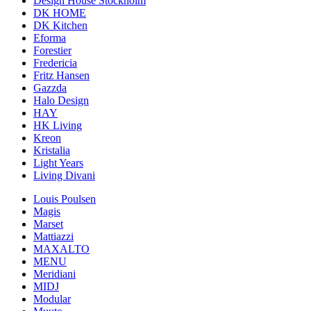
Design House Stockholm
DK HOME
DK Kitchen
Eforma
Forestier
Fredericia
Fritz Hansen
Gazzda
Halo Design
HAY
HK Living
Kreon
Kristalia
Light Years
Living Divani
Louis Poulsen
Magis
Marset
Mattiazzi
MAXALTO
MENU
Meridiani
MIDJ
Modular