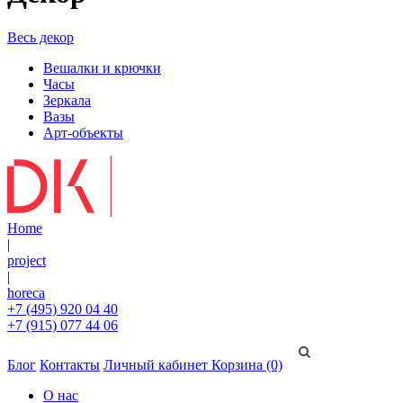
Весь декор
Вешалки и крючки
Часы
Зеркала
Вазы
Арт-объекты
Home
|
project
|
horeca
+7 (495) 920 04 40
+7 (915) 077 44 06
Блог
Контакты
Личный кабинет
Корзина (0)
О нас