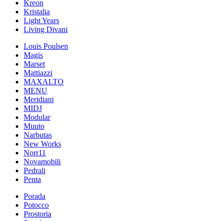
Kreon
Kristalia
Light Years
Living Divani
Louis Poulsen
Magis
Marset
Mattiazzi
MAXALTO
MENU
Meridiani
MIDJ
Modular
Muuto
Narbutas
New Works
Norr11
Novamobili
Pedrali
Penta
Porada
Potocco
Prostoria