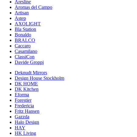
Aresline
Aromas del Campo
Artisan
Astep
AXOLIGHT
Bla Station
Bonaldo
BRALCO
Caccaro
Casamilano
ClassiCon
Davide Groppi
Deknudt Mirrors
Design House Stockholm
DK HOME
DK Kitchen
Eforma
Forestier
Fredericia
Fritz Hansen
Gazzda
Halo Design
HAY
HK Living