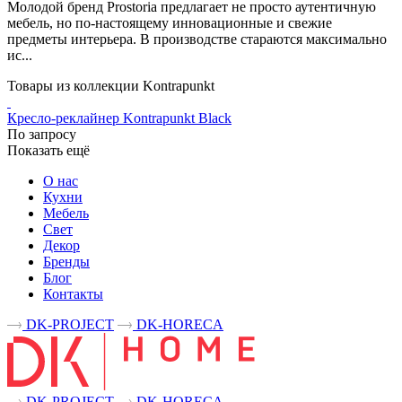
Молодой бренд Prostoria предлагает не просто аутентичную
мебель, но по-настоящему инновационные и свежие
предметы интерьера. В производстве стараются максимально
ис...
Товары из коллекции Kontrapunkt
Кресло-реклайнер Kontrapunkt Black
По запросу
Показать ещё
О нас
Кухни
Мебель
Свет
Декор
Бренды
Блог
Контакты
DK-PROJECT
DK-HORECA
DK-PROJECT
DK-HORECA