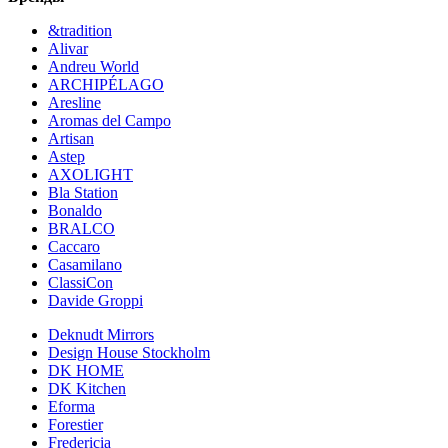
&tradition
Alivar
Andreu World
ARCHIPÉLAGO
Aresline
Aromas del Campo
Artisan
Astep
AXOLIGHT
Bla Station
Bonaldo
BRALCO
Caccaro
Casamilano
ClassiCon
Davide Groppi
Deknudt Mirrors
Design House Stockholm
DK HOME
DK Kitchen
Eforma
Forestier
Fredericia