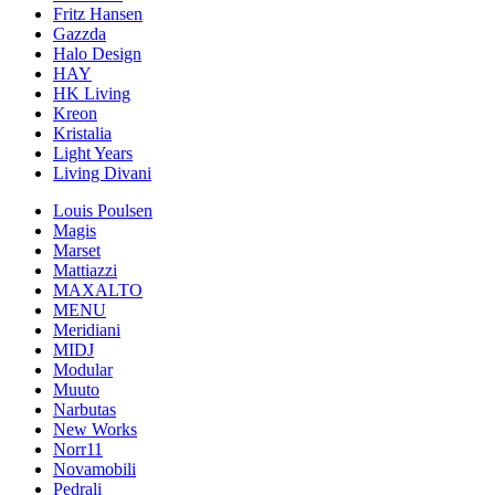
Fritz Hansen
Gazzda
Halo Design
HAY
HK Living
Kreon
Kristalia
Light Years
Living Divani
Louis Poulsen
Magis
Marset
Mattiazzi
MAXALTO
MENU
Meridiani
MIDJ
Modular
Muuto
Narbutas
New Works
Norr11
Novamobili
Pedrali