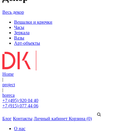
Весь декор
Вешалки и крючки
Часы
Зеркала
Вазы
Арт-объекты
Home
|
project
|
horeca
+7 (495) 920 04 40
+7 (915) 077 44 06
Блог
Контакты
Личный кабинет
Корзина (0)
О нас