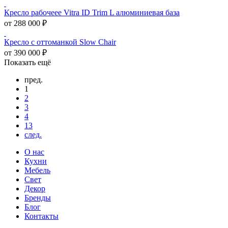
Кресло рабочеее Vitra ID Trim L алюминиевая база
от 288 000 ₽
Кресло с оттоманкой Slow Chair
от 390 000 ₽
Показать ещё
пред.
1
2
3
4
13
след.
О нас
Кухни
Мебель
Свет
Декор
Бренды
Блог
Контакты