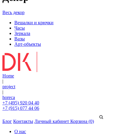
Весь декор
Вешалки и крючки
Часы
Зеркала
Вазы
Арт-объекты
Home
|
project
|
horeca
+7 (495) 920 04 40
+7 (915) 077 44 06
Блог
Контакты
Личный кабинет
Корзина (0)
О нас