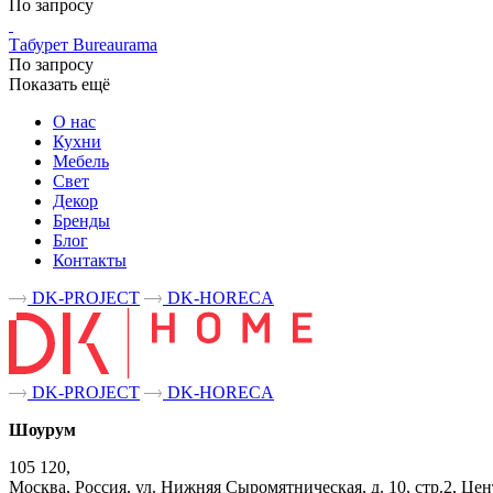
По запросу
Табурет Bureaurama
По запросу
Показать ещё
О нас
Кухни
Мебель
Свет
Декор
Бренды
Блог
Контакты
DK-PROJECT
DK-HORECA
DK-PROJECT
DK-HORECA
Шоурум
105 120,
Москва, Россия, ул. Нижняя Сыромятническая, д. 10, стр.2, 