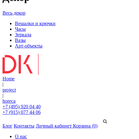
Весь декор
Вешалки и крючки
Часы
Зеркала
Вазы
Арт-объекты
Home
|
project
|
horeca
+7 (495) 920 04 40
+7 (915) 077 44 06
Блог
Контакты
Личный кабинет
Корзина (0)
О нас