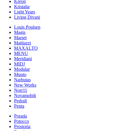
Kreon
Kristalia
Light Years
Living Divani
Louis Poulsen
Magis
Marset
Mattiazzi
MAXALTO
MENU
Meridiani
MIDJ
Modular
Muuto
Narbutas
New Works
Norr11
Novamobili
Pedrali
Penta
Porada
Potocco
Prostoria