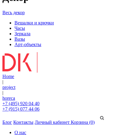
Весь декор
Вешалки и крючки
Часы
Зеркала
Вазы
Арт-объекты
Home
|
project
|
horeca
+7 (495) 920 04 40
+7 (915) 077 44 06
Блог
Контакты
Личный кабинет
Корзина (0)
О нас