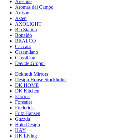
Aresline
Aromas del Campo
Artisan
Astep
AXOLIGHT
Bla Station
Bonaldo
BRALCO
Caccaro
Casamilano
ClassiCon
Davide Groppi
Deknudt Mirrors
Design House Stockholm
DK HOME
DK Kitchen
Eforma
Forestier
Fredericia
Fritz Hansen
Gazzda
Halo Design
HAY
HK Living