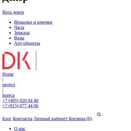
Весь декор
Вешалки и крючки
Часы
Зеркала
Вазы
Арт-объекты
Home
|
project
|
horeca
+7 (495) 920 04 40
+7 (915) 077 44 06
Блог
Контакты
Личный кабинет
Корзина (0)
О нас