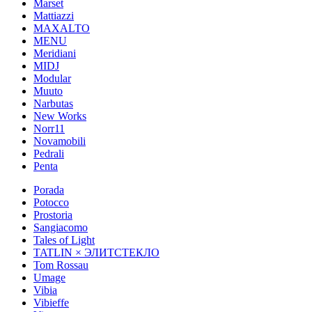
Marset
Mattiazzi
MAXALTO
MENU
Meridiani
MIDJ
Modular
Muuto
Narbutas
New Works
Norr11
Novamobili
Pedrali
Penta
Porada
Potocco
Prostoria
Sangiacomo
Tales of Light
TATLIN × ЭЛИТСТЕКЛО
Tom Rossau
Umage
Vibia
Vibieffe