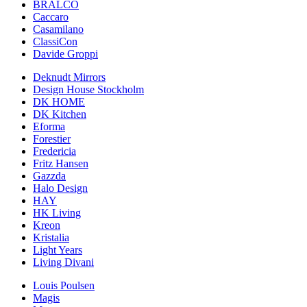
BRALCO
Caccaro
Casamilano
ClassiCon
Davide Groppi
Deknudt Mirrors
Design House Stockholm
DK HOME
DK Kitchen
Eforma
Forestier
Fredericia
Fritz Hansen
Gazzda
Halo Design
HAY
HK Living
Kreon
Kristalia
Light Years
Living Divani
Louis Poulsen
Magis