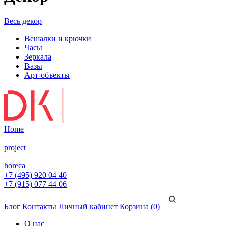
Весь декор
Вешалки и крючки
Часы
Зеркала
Вазы
Арт-объекты
Home
|
project
|
horeca
+7 (495) 920 04 40
+7 (915) 077 44 06
Блог
Контакты
Личный кабинет
Корзина (0)
О нас