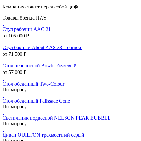
Компания ставит перед собой це�...
Товары бренда HAY
Стул рабочий AAC 21
от 105 000 ₽
Стул барный About AAS 38 в обивке
от 71 500 ₽
Стол переносной Bowler бежевый
от 57 000 ₽
Стол обеденный Two-Colour
По запросу
Стол обеденный Palissade Cone
По запросу
Светильник подвесной NELSON PEAR BUBBLE
По запросу
Диван QUILTON трехместный серый
По запросу