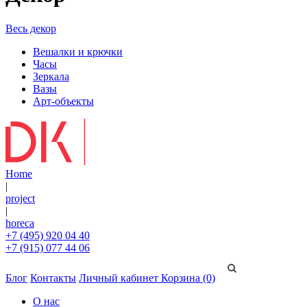
Весь декор
Вешалки и крючки
Часы
Зеркала
Вазы
Арт-объекты
Home
|
project
|
horeca
+7 (495) 920 04 40
+7 (915) 077 44 06
Блог
Контакты
Личный кабинет
Корзина (0)
О нас