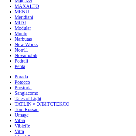
Mattiazzi
MAXALTO
MENU
Meridiani
MIDJ
Modular
Muuto
Narbutas
New Works
Norr11
Novamobili
Pedrali
Penta
Porada
Potocco
Prostoria
Sangiacomo
Tales of Light
TATLIN × ЭЛИТСТЕКЛО
Tom Rossau
Umage
Vibia
Vibieffe
Vitra