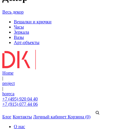
Весь декор
Вешалки и крючки
Часы
Зеркала
Вазы
Арт-объекты
Home
|
project
|
horeca
+7 (495) 920 04 40
+7 (915) 077 44 06
Блог
Контакты
Личный кабинет
Корзина (0)
О нас