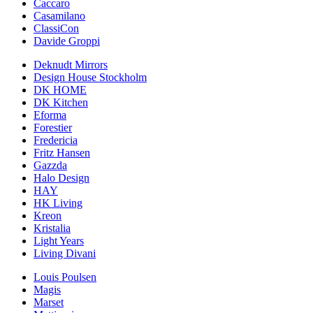
Caccaro
Casamilano
ClassiCon
Davide Groppi
Deknudt Mirrors
Design House Stockholm
DK HOME
DK Kitchen
Eforma
Forestier
Fredericia
Fritz Hansen
Gazzda
Halo Design
HAY
HK Living
Kreon
Kristalia
Light Years
Living Divani
Louis Poulsen
Magis
Marset