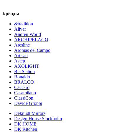
Бренды
&tradition
Alivar
Andreu World
ARCHIPÉLAGO
Aresline
Aromas del Campo
Artisan
Astep
AXOLIGHT
Bla Station
Bonaldo
BRALCO
Caccaro
Casamilano
ClassiCon
Davide Groppi
Deknudt Mirrors
Design House Stockholm
DK HOME
DK Kitchen