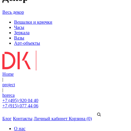
Весь декор
Вешалки и крючки
Часы
Зеркала
Вазы
Арт-объекты
Home
|
project
|
horeca
+7 (495) 920 04 40
+7 (915) 077 44 06
Блог
Контакты
Личный кабинет
Корзина (0)
О нас