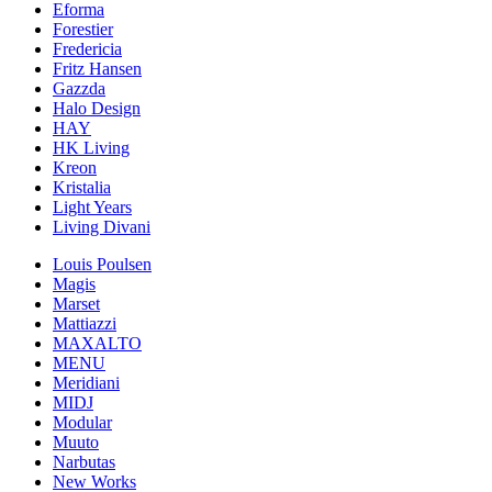
Eforma
Forestier
Fredericia
Fritz Hansen
Gazzda
Halo Design
HAY
HK Living
Kreon
Kristalia
Light Years
Living Divani
Louis Poulsen
Magis
Marset
Mattiazzi
MAXALTO
MENU
Meridiani
MIDJ
Modular
Muuto
Narbutas
New Works