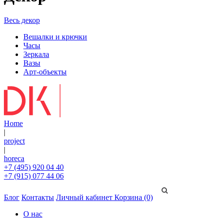
Весь декор
Вешалки и крючки
Часы
Зеркала
Вазы
Арт-объекты
Home
|
project
|
horeca
+7 (495) 920 04 40
+7 (915) 077 44 06
Блог
Контакты
Личный кабинет
Корзина (0)
О нас