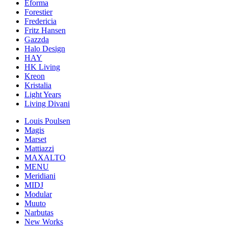
Eforma
Forestier
Fredericia
Fritz Hansen
Gazzda
Halo Design
HAY
HK Living
Kreon
Kristalia
Light Years
Living Divani
Louis Poulsen
Magis
Marset
Mattiazzi
MAXALTO
MENU
Meridiani
MIDJ
Modular
Muuto
Narbutas
New Works