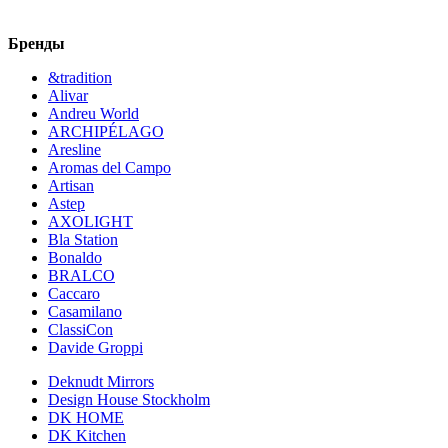
Бренды
&tradition
Alivar
Andreu World
ARCHIPÉLAGO
Aresline
Aromas del Campo
Artisan
Astep
AXOLIGHT
Bla Station
Bonaldo
BRALCO
Caccaro
Casamilano
ClassiCon
Davide Groppi
Deknudt Mirrors
Design House Stockholm
DK HOME
DK Kitchen