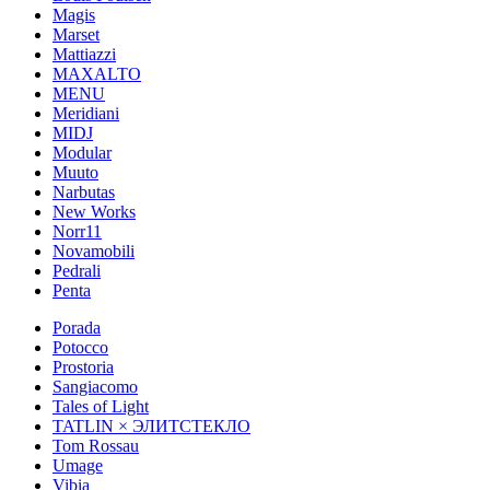
Magis
Marset
Mattiazzi
MAXALTO
MENU
Meridiani
MIDJ
Modular
Muuto
Narbutas
New Works
Norr11
Novamobili
Pedrali
Penta
Porada
Potocco
Prostoria
Sangiacomo
Tales of Light
TATLIN × ЭЛИТСТЕКЛО
Tom Rossau
Umage
Vibia