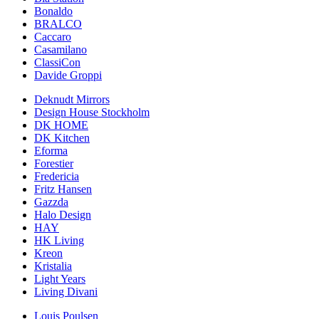
Bonaldo
BRALCO
Caccaro
Casamilano
ClassiCon
Davide Groppi
Deknudt Mirrors
Design House Stockholm
DK HOME
DK Kitchen
Eforma
Forestier
Fredericia
Fritz Hansen
Gazzda
Halo Design
HAY
HK Living
Kreon
Kristalia
Light Years
Living Divani
Louis Poulsen