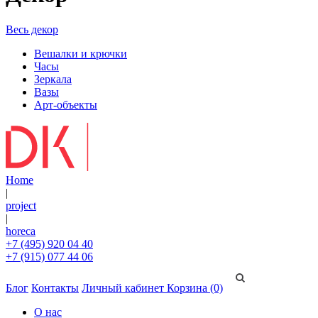
Весь декор
Вешалки и крючки
Часы
Зеркала
Вазы
Арт-объекты
Home
|
project
|
horeca
+7 (495) 920 04 40
+7 (915) 077 44 06
Блог
Контакты
Личный кабинет
Корзина (0)
О нас