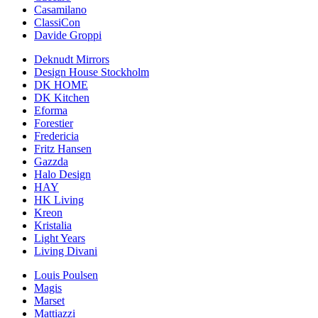
Casamilano
ClassiCon
Davide Groppi
Deknudt Mirrors
Design House Stockholm
DK HOME
DK Kitchen
Eforma
Forestier
Fredericia
Fritz Hansen
Gazzda
Halo Design
HAY
HK Living
Kreon
Kristalia
Light Years
Living Divani
Louis Poulsen
Magis
Marset
Mattiazzi