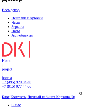
Весь декор
Вешалки и крючки
Часы
Зеркала
Вазы
Арт-объекты
Home
|
project
|
horeca
+7 (495) 920 04 40
+7 (915) 077 44 06
Блог
Контакты
Личный кабинет
Корзина (0)
О нас