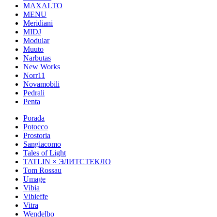
MAXALTO
MENU
Meridiani
MIDJ
Modular
Muuto
Narbutas
New Works
Norr11
Novamobili
Pedrali
Penta
Porada
Potocco
Prostoria
Sangiacomo
Tales of Light
TATLIN × ЭЛИТСТЕКЛО
Tom Rossau
Umage
Vibia
Vibieffe
Vitra
Wendelbo