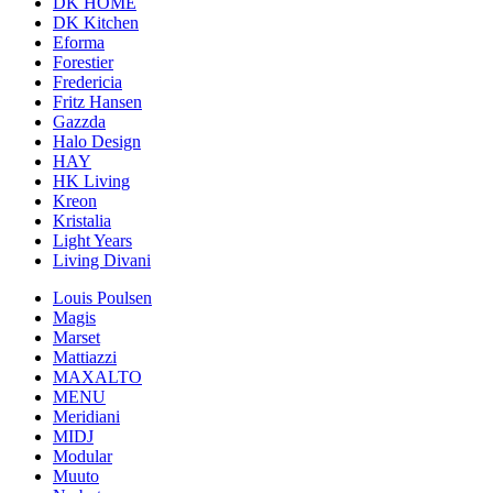
DK HOME
DK Kitchen
Eforma
Forestier
Fredericia
Fritz Hansen
Gazzda
Halo Design
HAY
HK Living
Kreon
Kristalia
Light Years
Living Divani
Louis Poulsen
Magis
Marset
Mattiazzi
MAXALTO
MENU
Meridiani
MIDJ
Modular
Muuto