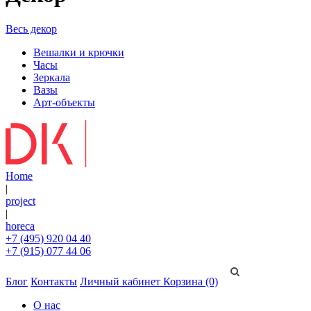
Весь декор
Вешалки и крючки
Часы
Зеркала
Вазы
Арт-объекты
Home
|
project
|
horeca
+7 (495) 920 04 40
+7 (915) 077 44 06
Блог
Контакты
Личный кабинет
Корзина (0)
О нас