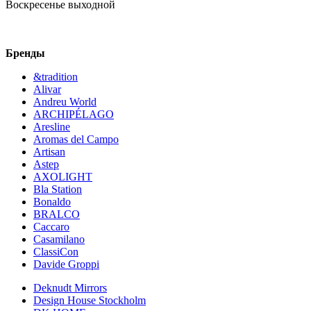
Воскресенье
выходной
Бренды
&tradition
Alivar
Andreu World
ARCHIPÉLAGO
Aresline
Aromas del Campo
Artisan
Astep
AXOLIGHT
Bla Station
Bonaldo
BRALCO
Caccaro
Casamilano
ClassiCon
Davide Groppi
Deknudt Mirrors
Design House Stockholm