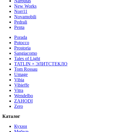
Narbutas
New Works
Norr11
Novamobili
Pedrali
Penta
Porada
Potocco
Prostoria
Sangiacomo
Tales of Light
TATLIN × ЭЛИТСТЕКЛО
Tom Rossau
Umage
Vibia
Vibieffe
Vitra
Wendelbo
ZAHODI
Zero
Каталог
Кухни
Мебель