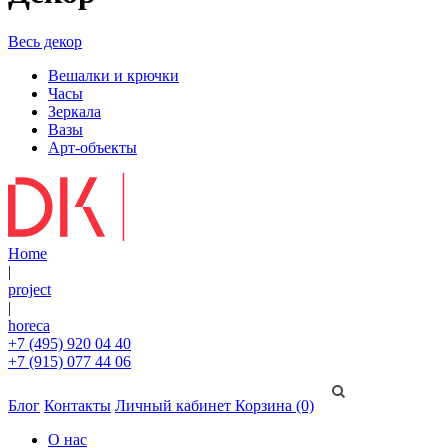
Весь декор
Вешалки и крючки
Часы
Зеркала
Вазы
Арт-объекты
Home
|
project
|
horeca
+7 (495) 920 04 40
+7 (915) 077 44 06
Блог
Контакты
Личный кабинет
Корзина (0)
О нас