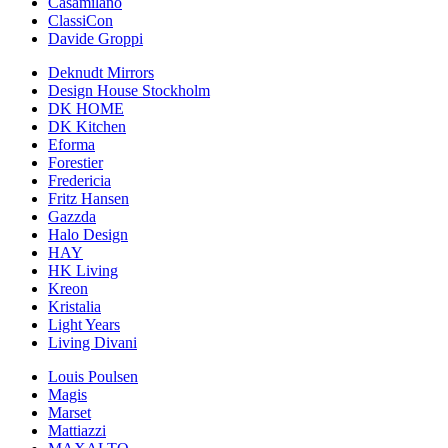
Casamilano
ClassiCon
Davide Groppi
Deknudt Mirrors
Design House Stockholm
DK HOME
DK Kitchen
Eforma
Forestier
Fredericia
Fritz Hansen
Gazzda
Halo Design
HAY
HK Living
Kreon
Kristalia
Light Years
Living Divani
Louis Poulsen
Magis
Marset
Mattiazzi