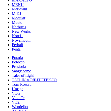
MAXALTO
MENU
Meridiani
MIDJ
Modular
Muuto
Narbutas
New Works
Norr11
Novamobili
Pedrali
Penta
Porada
Potocco
Prostoria
Sangiacomo
Tales of Light
TATLIN × ЭЛИТСТЕКЛО
Tom Rossau
Umage
Vibia
Vibieffe
Vitra
Wendelbo