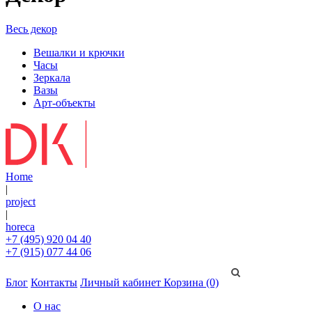
Весь декор
Вешалки и крючки
Часы
Зеркала
Вазы
Арт-объекты
Home
|
project
|
horeca
+7 (495) 920 04 40
+7 (915) 077 44 06
Блог
Контакты
Личный кабинет
Корзина (0)
О нас