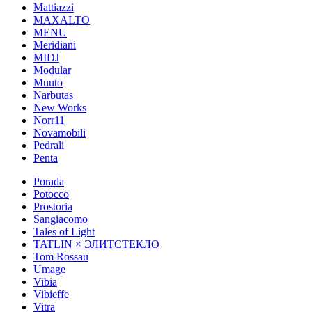
Mattiazzi
MAXALTO
MENU
Meridiani
MIDJ
Modular
Muuto
Narbutas
New Works
Norr11
Novamobili
Pedrali
Penta
Porada
Potocco
Prostoria
Sangiacomo
Tales of Light
TATLIN × ЭЛИТСТЕКЛО
Tom Rossau
Umage
Vibia
Vibieffe
Vitra