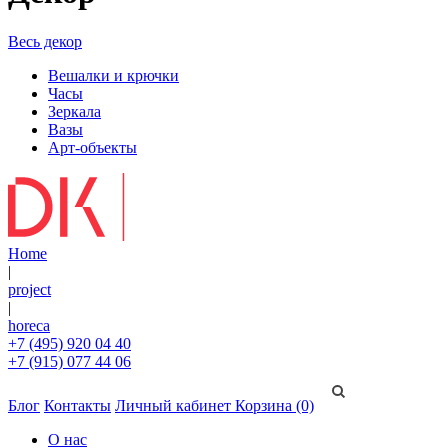
Весь декор
Вешалки и крючки
Часы
Зеркала
Вазы
Арт-объекты
Home
|
project
|
horeca
+7 (495) 920 04 40
+7 (915) 077 44 06
Блог
Контакты
Личный кабинет
Корзина (0)
О нас