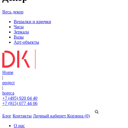
Весь декор
Вешалки и крючки
Часы
Зеркала
Вазы
Арт-объекты
Home
|
project
|
horeca
+7 (495) 920 04 40
+7 (915) 077 44 06
Блог
Контакты
Личный кабинет
Корзина (0)
О нас