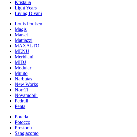
Kristalia
Light Years
Living Divani
Louis Poulsen
Magis
Marset
Mattiazzi
MAXALTO
MENU
Meridiani
MIDJ
Modular
Muuto
Narbutas
New Works
Norr11
Novamobili
Pedrali
Penta
Porada
Potocco
Prostoria
Sangiacomo