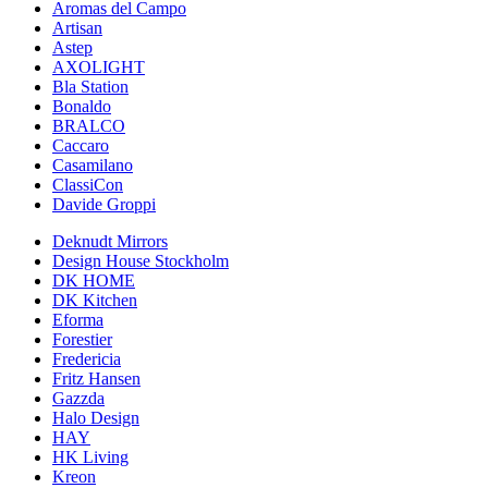
Aromas del Campo
Artisan
Astep
AXOLIGHT
Bla Station
Bonaldo
BRALCO
Caccaro
Casamilano
ClassiCon
Davide Groppi
Deknudt Mirrors
Design House Stockholm
DK HOME
DK Kitchen
Eforma
Forestier
Fredericia
Fritz Hansen
Gazzda
Halo Design
HAY
HK Living
Kreon