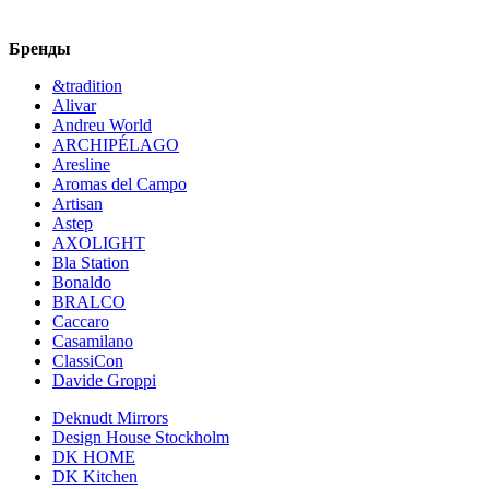
Бренды
&tradition
Alivar
Andreu World
ARCHIPÉLAGO
Aresline
Aromas del Campo
Artisan
Astep
AXOLIGHT
Bla Station
Bonaldo
BRALCO
Caccaro
Casamilano
ClassiCon
Davide Groppi
Deknudt Mirrors
Design House Stockholm
DK HOME
DK Kitchen