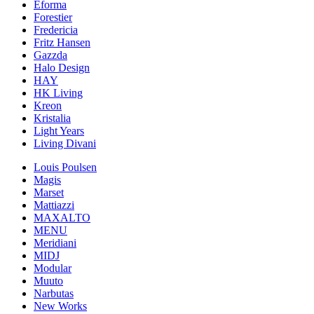
Eforma
Forestier
Fredericia
Fritz Hansen
Gazzda
Halo Design
HAY
HK Living
Kreon
Kristalia
Light Years
Living Divani
Louis Poulsen
Magis
Marset
Mattiazzi
MAXALTO
MENU
Meridiani
MIDJ
Modular
Muuto
Narbutas
New Works