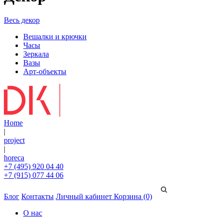
Весь декор
Вешалки и крючки
Часы
Зеркала
Вазы
Арт-объекты
Home
|
project
|
horeca
+7 (495) 920 04 40
+7 (915) 077 44 06
Блог
Контакты
Личный кабинет
Корзина (0)
О нас