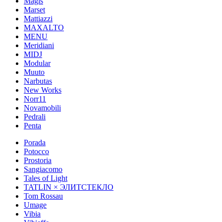
Magis
Marset
Mattiazzi
MAXALTO
MENU
Meridiani
MIDJ
Modular
Muuto
Narbutas
New Works
Norr11
Novamobili
Pedrali
Penta
Porada
Potocco
Prostoria
Sangiacomo
Tales of Light
TATLIN × ЭЛИТСТЕКЛО
Tom Rossau
Umage
Vibia