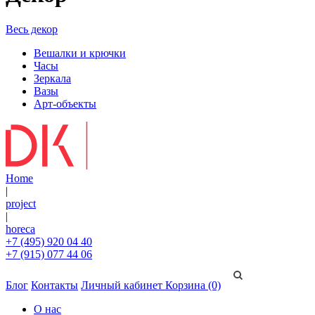
Весь декор
Вешалки и крючки
Часы
Зеркала
Вазы
Арт-объекты
Home
|
project
|
horeca
+7 (495) 920 04 40
+7 (915) 077 44 06
Блог
Контакты
Личный кабинет
Корзина (0)
О нас