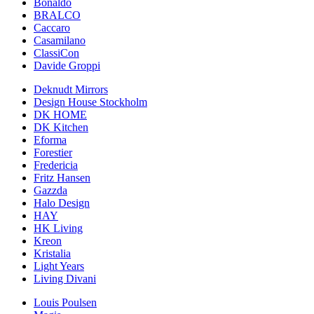
Bonaldo
BRALCO
Caccaro
Casamilano
ClassiCon
Davide Groppi
Deknudt Mirrors
Design House Stockholm
DK HOME
DK Kitchen
Eforma
Forestier
Fredericia
Fritz Hansen
Gazzda
Halo Design
HAY
HK Living
Kreon
Kristalia
Light Years
Living Divani
Louis Poulsen