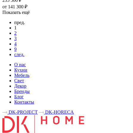
235 500 ₽
от 141 300 ₽
Показать ещё
пред.
1
2
3
4
9
след.
О нас
Кухни
Мебель
Свет
Декор
Бренды
Блог
Контакты
DK-PROJECT
DK-HORECA