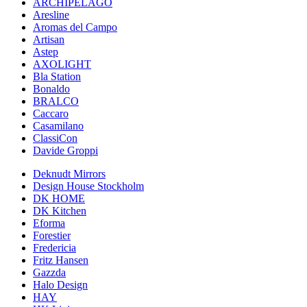
ARCHIPÉLAGO
Aresline
Aromas del Campo
Artisan
Astep
AXOLIGHT
Bla Station
Bonaldo
BRALCO
Caccaro
Casamilano
ClassiCon
Davide Groppi
Deknudt Mirrors
Design House Stockholm
DK HOME
DK Kitchen
Eforma
Forestier
Fredericia
Fritz Hansen
Gazzda
Halo Design
HAY