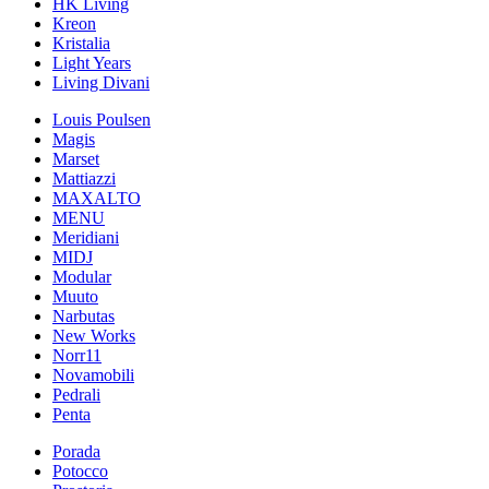
HK Living
Kreon
Kristalia
Light Years
Living Divani
Louis Poulsen
Magis
Marset
Mattiazzi
MAXALTO
MENU
Meridiani
MIDJ
Modular
Muuto
Narbutas
New Works
Norr11
Novamobili
Pedrali
Penta
Porada
Potocco