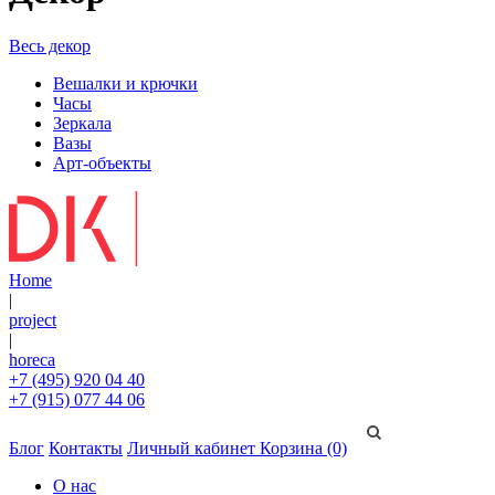
Весь декор
Вешалки и крючки
Часы
Зеркала
Вазы
Арт-объекты
Home
|
project
|
horeca
+7 (495) 920 04 40
+7 (915) 077 44 06
Блог
Контакты
Личный кабинет
Корзина (0)
О нас